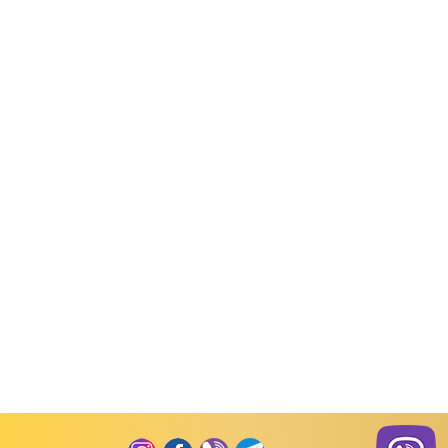
д товару:
101309
Код товару:
101308
Код товару:
сна, літо)
Комплекти (весна, літо)
Комплекти (весна, літо)
сельний ребана
Комплект ясельний
Комплект ясельний
інтерлок рапорт
інтерлок