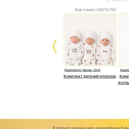
Код товару:
256212-793
Комплекти (весна, літо)
Компл
Комплект дитячий інтерлок
Комп
ясель
© Інтернет-магазин одягу від виробника. Комс