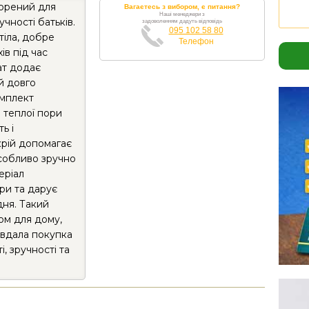
ворений для
Вагаєтесь з вибором, є питання?
Наші менеджери з
чності батьків.
задоволенням дадуть відповідь
095 102 58 80
тіла, добре
Телефон
ів під час
ат додає
й довго
омплект
 теплої пори
ь і
крій допомагає
особливо зручно
еріал
ри та дарує
дня. Такий
ом для дому,
 вдала покупка
, зручності та