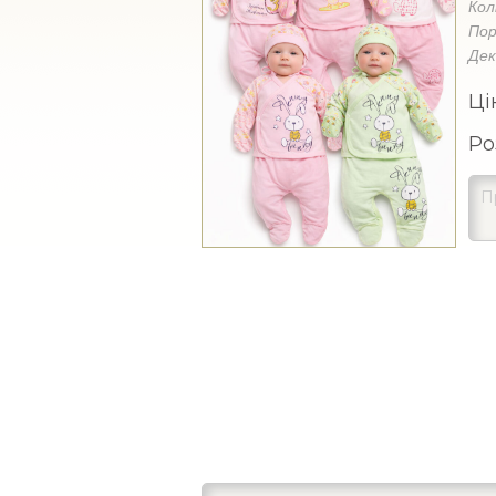
Кол
Пор
Де
Ці
Ро