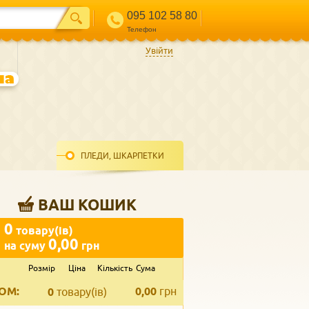
095 102 58 80
Телефон
Увійти
ПЛЕДИ, ШКАРПЕТКИ
ВАШ КОШИК
0
товару(ів)
0,00
на суму
грн
Розмір
Ціна
Кількість
Сума
ВВЕДІТЬ ВАШ КОНТАКТ
ОМ:
0,00
грн
Телефон
*
0
товару(ів)