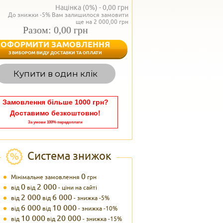
Націнка (0%) -
0,00
грн
До знижки -5% Вам залишилося замовити
ще на 2 000,00 грн
Разом: 0,00 грн
ОФОРМИТИ ЗАМОВЛЕННЯ
< Назад
З ВИБОРОМ ВИДУ ДОСТАВКИ ТА ОПЛАТИ
Вагаєтесь з вибором,
Купити в один клік
Наші менеджери
задоволенням дадуть в
095 102
Теле
Замовлення більше 1000 грн?
Доставимо безкоштовно!
За умови 100% передоплати
Система знижок
0
Мінімальне замовлення
грн
0
2 000
від
від
- ціни на сайті
2 000
6 000
від
від
- знижка -5%
6 000
10 000
від
від
- знижка -10%
10 000
20 000
від
від
- знижка -15%