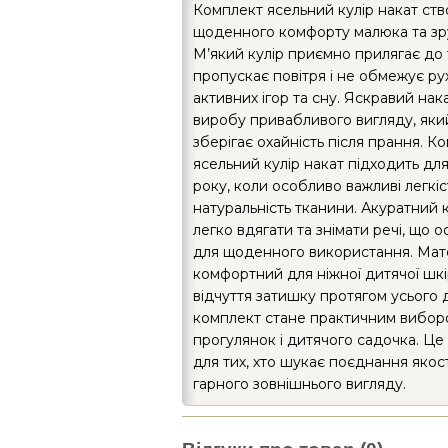
Комплект ясельний кулір накат ст
щоденного комфорту малюка та зру
М’який кулір приємно прилягає до 
пропускає повітря і не обмежує рух
активних ігор та сну. Яскравий нак
виробу привабливого вигляду, яки
зберігає охайність після прання. К
ясельний кулір накат підходить для
року, коли особливо важливі легкіст
натуральність тканини. Акуратний 
легко вдягати та знімати речі, що 
для щоденного використання. Мат
комфортний для ніжної дитячої шкі
відчуття затишку протягом усього 
комплект стане практичним вибор
прогулянок і дитячого садочка. Це
для тих, хто шукає поєднання якості
гарного зовнішнього вигляду.