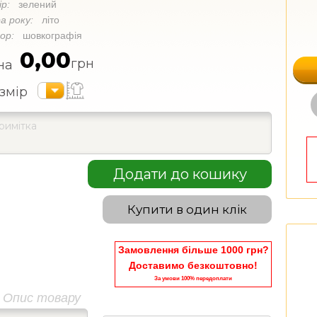
ір:
зелений
а року:
літо
кор:
шовкографія
0,00
грн
на
змір
Додати до кошику
Купити в один клік
Замовлення більше 1000 грн?
Доставимо безкоштовно!
За умови 100% передоплати
Опис товару