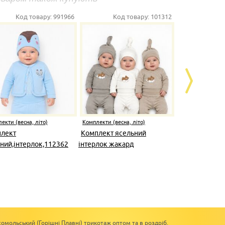
Код товару:
991966
Код товару:
101312
Ко
екти (весна, літо)
Комплекти (весна, літо)
Комплекти (ве
лект
Комплект ясельний
Комплект я
ний,інтерлок,112362
інтерлок жакард
омольський (Горішні Плавні) трикотаж оптом та в роздріб.