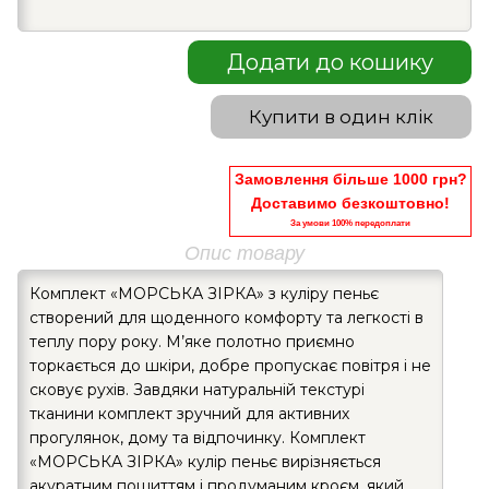
Додати до кошику
Купити в один клік
Замовлення більше 1000 грн?
Доставимо безкоштовно!
За умови 100% передоплати
Опис товару
Комплект «МОРСЬКА ЗІРКА» з куліру пеньє
створений для щоденного комфорту та легкості в
теплу пору року. М’яке полотно приємно
торкається до шкіри, добре пропускає повітря і не
сковує рухів. Завдяки натуральній текстурі
тканини комплект зручний для активних
прогулянок, дому та відпочинку. Комплект
«МОРСЬКА ЗІРКА» кулір пеньє вирізняється
акуратним пошиттям і продуманим кроєм, який