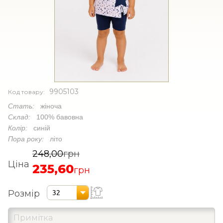
9905103
Код товару:
Стать:
жіноча
Склад:
100% бавовна
Колір:
синій
Пора року:
літо
248,00
грн
Ціна
235,60
грн
Розмір
32