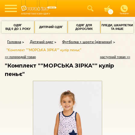
Телефон
ІНТЕРНЕТ-МАГАЗИН ОДЯГУ
ОДЯГ
ОДЯГ ДЛЯ
ПЛЕДИ, ШКАРПЕТКИ
ДИТЯЧИЙ ОДЯГ
ВІД 0 ДО 1 РОКУ
ДОРОСЛИХ
ТА ІНШЕ
Головна
Дитячий одяг
Футболка + шорти (дівчинки)
"Комплект ""МОРСЬКА ЗІРКА"" кулір пеньє"
<< попередній товар
наступний товар >>
"Комплект ""МОРСЬКА ЗІРКА"" кулір
пеньє"