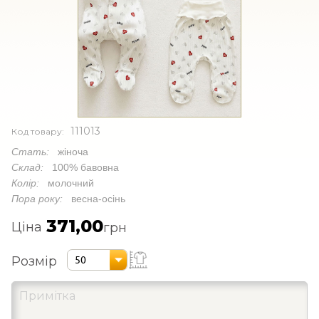
111013
Код товару:
Стать:
жіноча
Склад:
100% бавовна
Колір:
молочний
Пора року:
весна-осінь
371,00
Ціна
грн
Розмір
50