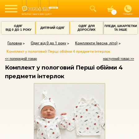
Телефон
ІНТЕРНЕТ-МАГАЗИН ОДЯГУ
ОДЯГ
ОДЯГ ДЛЯ
ПЛЕДИ, ШКАРПЕТКИ
ДИТЯЧИЙ ОДЯГ
ВІД 0 ДО 1 РОКУ
ДОРОСЛИХ
ТА ІНШЕ
Головна
Одяг від 0 до 1 року
Комплекти (весна, літо)
Комплект у пологовий Перші обійми 4 предмети інтерлок
<< попередній товар
наступний товар >>
Комплект у пологовий Перші обійми 4
предмети інтерлок