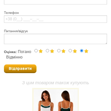
Телефон
Питання/відгук
Погано
Оцінка:
Відмінно
Відправити
З цим товаром також купують