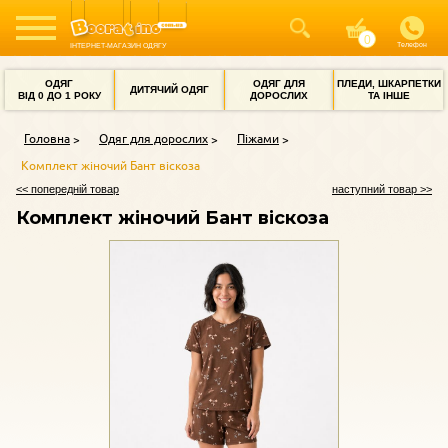
Телефон
ІНТЕРНЕТ-МАГАЗИН ОДЯГУ
ОДЯГ
ОДЯГ ДЛЯ
ПЛЕДИ, ШКАРПЕТКИ
ДИТЯЧИЙ ОДЯГ
ВІД 0 ДО 1 РОКУ
ДОРОСЛИХ
ТА ІНШЕ
Головна
Одяг для дорослих
Піжами
Комплект жіночий Бант віскоза
<< попередній товар
наступний товар >>
Комплект жіночий Бант віскоза