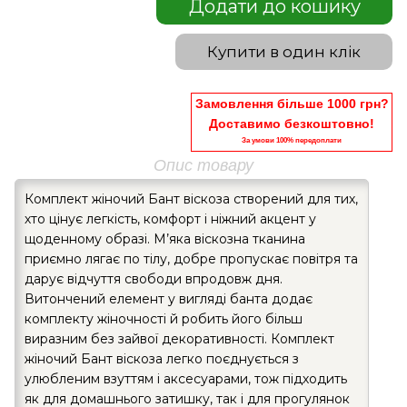
Додати до кошику
Купити в один клік
Замовлення більше 1000 грн?
Доставимо безкоштовно!
За умови 100% передоплати
Опис товару
Комплект жіночий Бант віскоза створений для тих,
хто цінує легкість, комфорт і ніжний акцент у
щоденному образі. М’яка віскозна тканина
приємно лягає по тілу, добре пропускає повітря та
дарує відчуття свободи впродовж дня.
Витончений елемент у вигляді банта додає
комплекту жіночності й робить його більш
виразним без зайвої декоративності. Комплект
жіночий Бант віскоза легко поєднується з
улюбленим взуттям і аксесуарами, тож підходить
як для домашнього затишку, так і для прогулянок