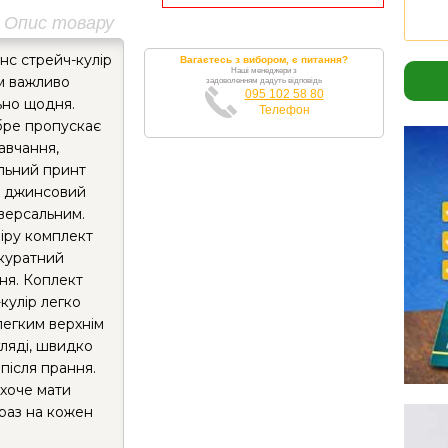
Опис товару
нс стрейч-кулір
Вагаєтесь з вибором, є питання?
Наші менеджери з
им важливо
задоволенням дадуть відповідь
095 102 58 80
ьно щодня.
Телефон
обре пропускає
навчання,
альний принт
 а джинсовий
іверсальним.
іру комплект
акуратний
ння. Коплект
кулір легко
 легким верхнім
гляді, швидко
після прання.
 хоче мати
раз на кожен