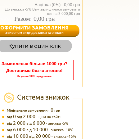
Націнка (0%) -
0,00
грн
До знижки -5% Вам залишилося замовити
ще на 2 000,00 грн
Разом: 0,00 грн
ОФОРМИТИ ЗАМОВЛЕННЯ
< Назад
З ВИБОРОМ ВИДУ ДОСТАВКИ ТА ОПЛАТИ
Вагаєтесь з вибором,
Купити в один клік
Наші менеджери
задоволенням дадуть в
095 102
Теле
Замовлення більше 1000 грн?
Доставимо безкоштовно!
За умови 100% передоплати
Система знижок
0
Мінімальне замовлення
грн
0
2 000
від
від
- ціни на сайті
2 000
6 000
від
від
- знижка -5%
6 000
10 000
від
від
- знижка -10%
10 000
20 000
від
від
- знижка -15%