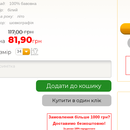
лад:
100% бавовна
ір:
білий
а року:
літо
кор:
шовкографія
грн
117,00
81,90
на
грн
34
змір
Додати до кошику
Купити в один клік
Замовлення більше 1000 грн?
Доставимо безкоштовно!
За умови 100% передоплати