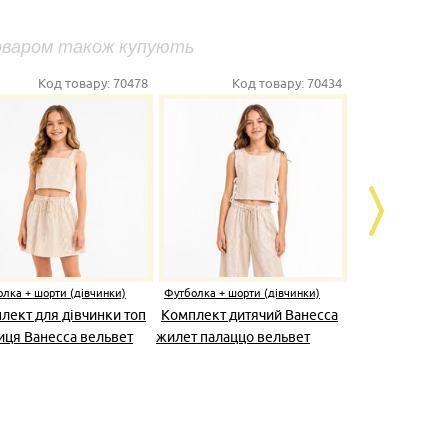
оваром також купують
Код товару:
70478
Код товару:
70434
К
лка + шорти (дівчинки)
Футболка + шорти (дівчинки)
Футболка + шо
лект для дівчинки топ
Комплект дитячий Ванесса
Костюм дит
иця Ванесса вельвет
жилет палаццо вельвет