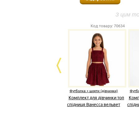
З цим т
Код товару:
70634
Футболка + шорти (дівчинки)
Футбо
Комплект для дівчинки топ
Комп
спідниця Ванесса вельвет
спідн