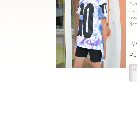
Ск
Кол
Пор
Де
Ці
Ро