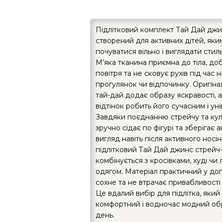
Підлітковий комплект Тай Дай джи
створений для активних дітей, як
почуватися вільно і виглядати стил
М’яка тканина приємна до тіла, д
повітря та не сковує рухів під час 
прогулянок чи відпочинку. Оригін
тай-дай додає образу яскравості,
відтінок робить його сучасним і ун
Завдяки поєднанню стрейчу та кул
зручно сідає по фігурі та зберігає 
вигляд навіть після активного носі
підлітковий Тай Дай джинс стрейч-
комбінується з кросівками, худі чи
одягом. Матеріал практичний у до
сохне та не втрачає привабливості 
Це вдалий вибір для підлітка, який
комфортний і водночас модний об
день.