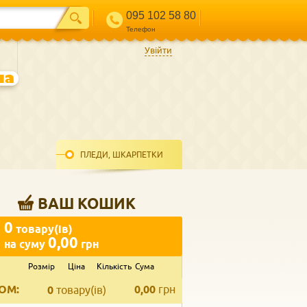
095 102 58 80
Телефон
Увійти
ПЛЕДИ, ШКАРПЕТКИ
ВАШ КОШИК
0
товару(ів)
0,00
на суму
грн
Розмір
Ціна
Кількість
Сума
ВВЕДІТЬ ВАШ КОНТАКТ
ОМ:
0,00
грн
Телефон
*
0
товару(ів)