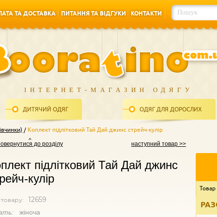
АТА ТА ДОСТАВКА
ПИТАННЯ ТА ВІДГУКИ
КОНТАКТИ
АТА ТА ДОСТАВКА
ПИТАННЯ ТА ВІДГУКИ
КОНТАКТИ
ІНТЕРНЕТ-МАГАЗИН ОДЯГУ
ДИТЯЧИЙ ОДЯГ
ОДЯГ ДЛЯ ДОРОСЛИХ
івчинки)
Коплект підлітковий Тай Дай джинс стрейч-кулір
повернутися до розділу
наступний товар >>
плект підлітковий Тай Дай джинс
рейч-кулір
Товар
12659
 товару:
РАЗ
ать:
жіноча