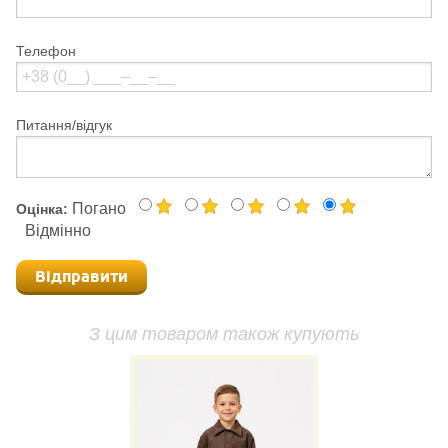
Телефон
Питання/відгук
Погано
Оцінка:
Відмінно
Відправити
З цим товаром також купують