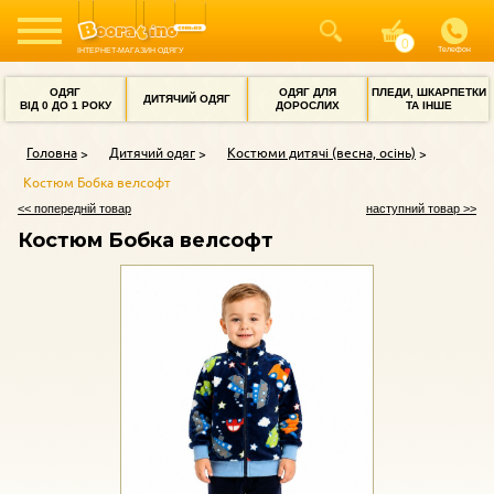
Телефон
ІНТЕРНЕТ-МАГАЗИН ОДЯГУ
ОДЯГ
ОДЯГ ДЛЯ
ПЛЕДИ, ШКАРПЕТКИ
ДИТЯЧИЙ ОДЯГ
ВІД 0 ДО 1 РОКУ
ДОРОСЛИХ
ТА ІНШЕ
Головна
Дитячий одяг
Костюми дитячі (весна, осінь)
Костюм Бобка велсофт
<< попередній товар
наступний товар >>
Костюм Бобка велсофт