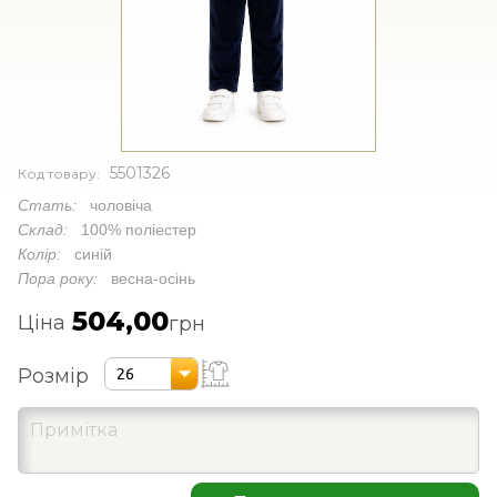
5501326
Код товару:
Стать:
чоловіча
Склад:
100% поліестер
Колір:
синій
Пора року:
весна-осінь
504,00
Ціна
грн
Розмір
26