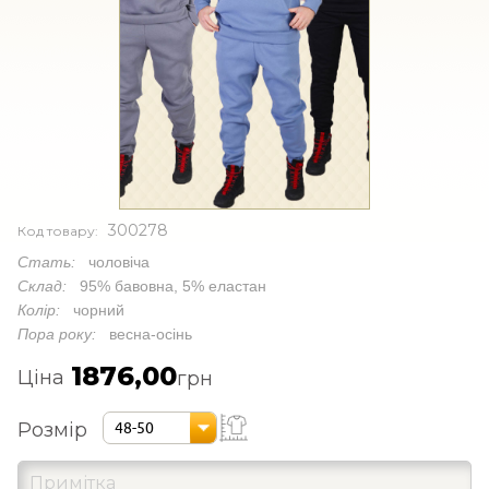
300278
Код товару:
Стать:
чоловіча
Склад:
95% бавовна, 5% еластан
Колір:
чорний
Пора року:
весна-осінь
1876,00
Ціна
грн
Розмір
48-50