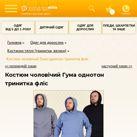
Телефон
ІНТЕРНЕТ-МАГАЗИН ОДЯГУ
ОДЯГ
ОДЯГ ДЛЯ
ПЛЕДИ, ШКАРПЕТКИ
ДИТЯЧИЙ ОДЯГ
ВІД 0 ДО 1 РОКУ
ДОРОСЛИХ
ТА ІНШЕ
Головна
Одяг для дорослих
Костюми теплі (тринитка, велюр)
Костюм чоловічий Гума однотон тринитка фліс
<< попередній товар
наступний товар >>
Костюм чоловічий Гума однотон
тринитка фліс