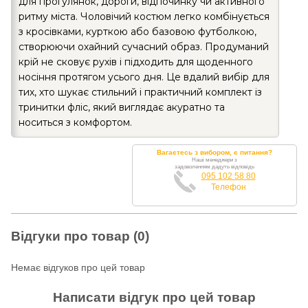
для прогулянок, дороги, відпочинку чи активного
ритму міста. Чоловічий костюм легко комбінується
з кросівками, курткою або базовою футболкою,
створюючи охайний сучасний образ. Продуманий
крій не сковує рухів і підходить для щоденного
носіння протягом усього дня. Це вдалий вибір для
тих, хто шукає стильний і практичний комплект із
тринитки фліс, який виглядає акуратно та
носиться з комфортом.
Вагаєтесь з вибором, є питання?
Наші менеджери з
задоволенням дадуть відповідь
095 102 58 80
Телефон
Відгуки про товар (0)
Немає відгуков про цей товар
Написати відгук про цей товар