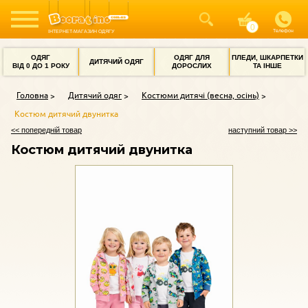
Телефон
ІНТЕРНЕТ-МАГАЗИН ОДЯГУ
ОДЯГ
ОДЯГ ДЛЯ
ПЛЕДИ, ШКАРПЕТКИ
ДИТЯЧИЙ ОДЯГ
ВІД 0 ДО 1 РОКУ
ДОРОСЛИХ
ТА ІНШЕ
Головна
Дитячий одяг
Костюми дитячі (весна, осінь)
Костюм дитячий двунитка
<< попередній товар
наступний товар >>
Костюм дитячий двунитка