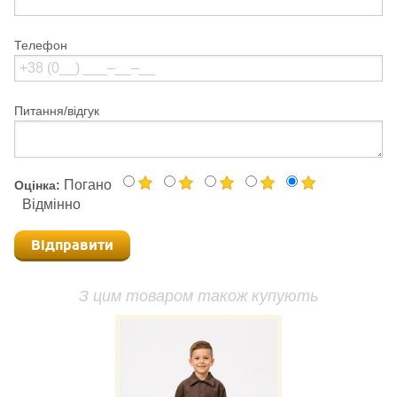
Телефон
Питання/відгук
Погано
Оцінка:
Відмінно
Відправити
З цим товаром також купують