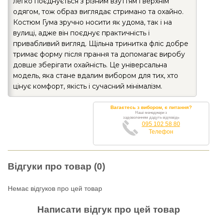
легко поєднується з різним взуттям і верхнім
одягом, тож образ виглядає стримано та охайно.
Костюм Гума зручно носити як удома, так і на
вулиці, адже він поєднує практичність і
привабливий вигляд. Щільна тринитка фліс добре
тримає форму після прання та допомагає виробу
довше зберігати охайність. Це універсальна
модель, яка стане вдалим вибором для тих, хто
цінує комфорт, якість і сучасний мінімалізм.
Вагаєтесь з вибором, є питання?
Наші менеджери з
задоволенням дадуть відповідь
095 102 58 80
Телефон
Відгуки про товар (0)
Немає відгуков про цей товар
Написати відгук про цей товар