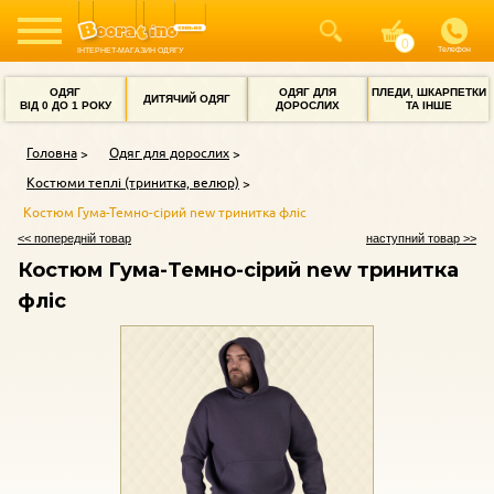
Телефон
ІНТЕРНЕТ-МАГАЗИН ОДЯГУ
ОДЯГ
ОДЯГ ДЛЯ
ПЛЕДИ, ШКАРПЕТКИ
ДИТЯЧИЙ ОДЯГ
ВІД 0 ДО 1 РОКУ
ДОРОСЛИХ
ТА ІНШЕ
Головна
Одяг для дорослих
Костюми теплі (тринитка, велюр)
Костюм Гума-Темно-сірий new тринитка фліс
<< попередній товар
наступний товар >>
Костюм Гума-Темно-сірий new тринитка
фліс