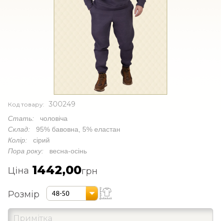
300249
Код товару:
Стать:
чоловіча
Склад:
95% бавовна, 5% еластан
Колір:
сірий
Пора року:
весна-осінь
1442,00
Ціна
грн
Розмір
48-50