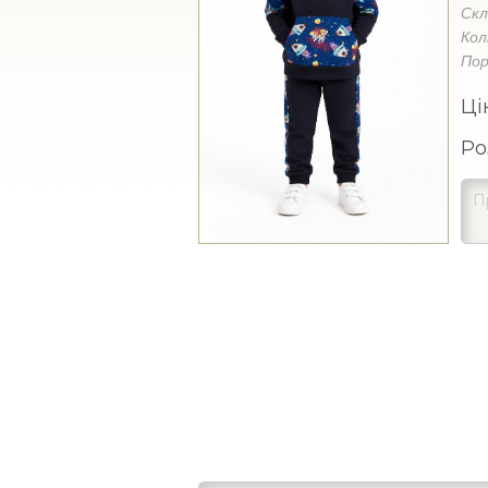
Ск
Кол
Пор
Ці
Ро