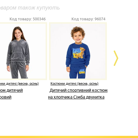
оваром також купують
Код товару:
500346
Код товару:
96074
К
ми дитячі (весна, осінь)
Костюми дитячі (весна, осінь)
Костюми дитячі
юм дитячий
Дитячий спортивний костюм
Костюм дит
ровий
на хлопчика Сімба двунитка
двунитка