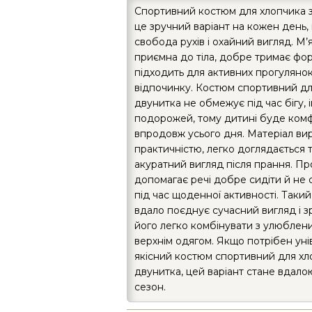
Спортивний костюм для хлопчика 
це зручний варіант на кожен день,
свобода рухів і охайний вигляд. М’
приємна до тіла, добре тримає фо
підходить для активних прогулянок
відпочинку. Костюм спортивний дл
двунитка не обмежує під час бігу, 
подорожей, тому дитині буде ком
впродовж усього дня. Матеріал вир
практичністю, легко доглядається т
акуратний вигляд після прання. П
допомагає речі добре сидіти й не 
під час щоденної активності. Таки
вдало поєднує сучасний вигляд і зр
його легко комбінувати з улюблени
верхнім одягом. Якщо потрібен уні
якісний костюм спортивний для хл
двунитка, цей варіант стане вдал
сезон.