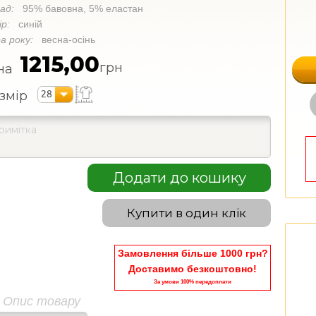
лад:
95% бавовна, 5% еластан
ір:
синій
а року:
весна-осінь
1215,00
грн
на
28
змір
Додати до кошику
Купити в один клік
Замовлення більше 1000 грн?
Доставимо безкоштовно!
За умови 100% передоплати
Опис товару