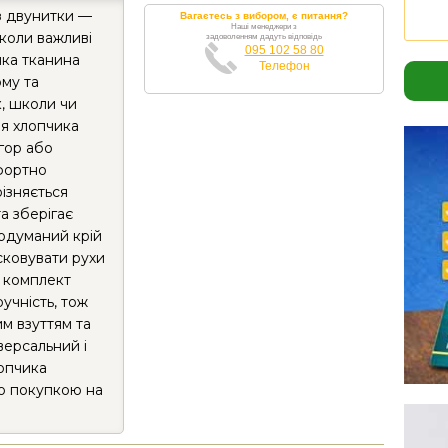
з двунитки —
Вагаєтесь з вибором, є питання?
Наші менеджери з
 коли важливі
задоволенням дадуть відповідь
095 102 58 80
яка тканина
Телефон
рму та
, школи чи
я хлопчика
ігор або
фортно
ізняється
а зберігає
родуманий крій
сковувати рухи
й комплект
учність, тож
м взуттям та
версальний і
опчика
ою покупкою на