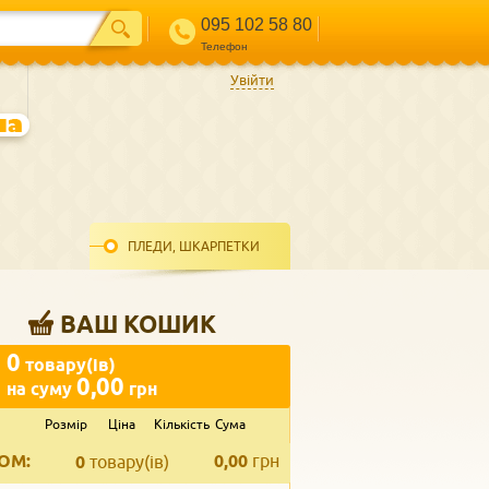
095 102 58 80
Телефон
Увійти
ПЛЕДИ, ШКАРПЕТКИ
ВАШ КОШИК
0
товару(ів)
0,00
на суму
грн
Розмір
Ціна
Кількість
Сума
ВВЕДІТЬ ВАШ КОНТАКТ
ОМ:
0,00
грн
Телефон
*
0
товару(ів)