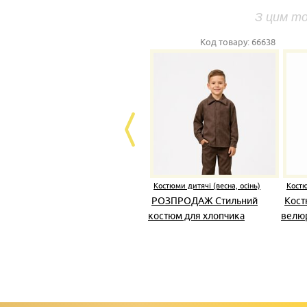
З цим т
Код товару:
66638
Костюми дитячі (весна, осінь)
Костю
РОЗПРОДАЖ Стильний
Кост
костюм для хлопчика
велю
вельвет