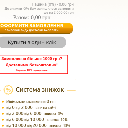
Націнка (0%) -
0,00
грн
До знижки -5% Вам залишилося замовити
ще на 2 000,00 грн
Разом: 0,00 грн
ОФОРМИТИ ЗАМОВЛЕННЯ
< Назад
З ВИБОРОМ ВИДУ ДОСТАВКИ ТА ОПЛАТИ
Вагаєтесь з вибором,
Купити в один клік
Наші менеджери
задоволенням дадуть в
095 102
Теле
Замовлення більше 1000 грн?
Доставимо безкоштовно!
За умови 100% передоплати
Система знижок
0
Мінімальне замовлення
грн
0
2 000
від
від
- ціни на сайті
2 000
6 000
від
від
- знижка -5%
6 000
10 000
від
від
- знижка -10%
10 000
20 000
від
від
- знижка -15%