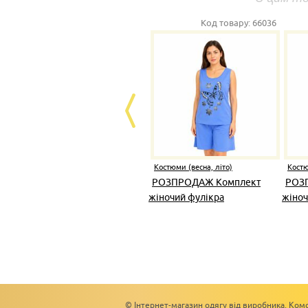
Код товару:
66036
Костюми (весна, літо)
Костю
РОЗПРОДАЖ Комплект
РОЗ
жіночий фулікра
жіноч
© Інтернет-магазин одягу від виробника. Комс