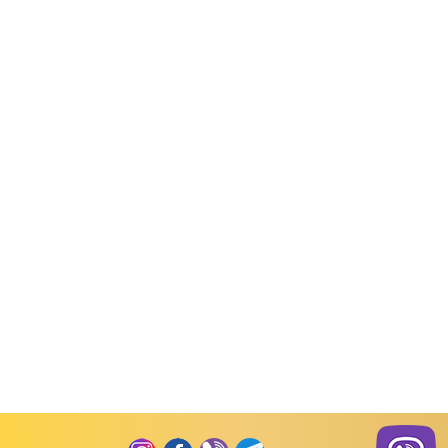
д товару:
972863
Код товару:
972862
Код товар
, літо)
Костюми (весна, літо)
Костюми (весна, літо)
іночий накат
Комплект жіночий накат
Костюм жіночий стр
кулір