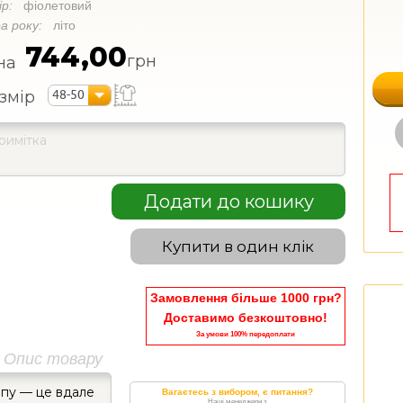
ір:
фіолетовий
а року:
літо
744,00
грн
на
48-50
змір
Додати до кошику
Купити в один клік
Замовлення більше 1000 грн?
Доставимо безкоштовно!
За умови 100% передоплати
Опис товару
епу — це вдале
Вагаєтесь з вибором, є питання?
Наші менеджери з