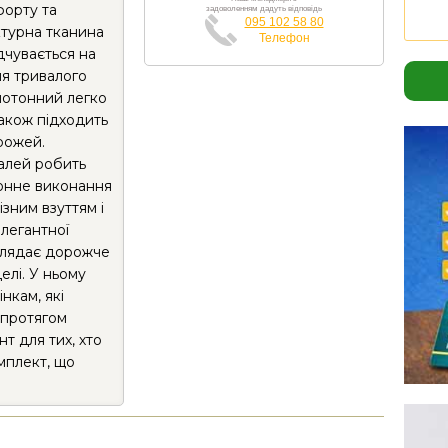
форту та
задоволенням дадуть відповідь
095 102 58 80
ктурна тканина
Телефон
дчувається на
сля тривалого
нотонний легко
також підходить
рожей.
алей робить
тонне виконання
зним взуттям і
легантної
глядає дорожче
делі. У ньому
інкам, які
 протягом
т для тих, хто
мплект, що