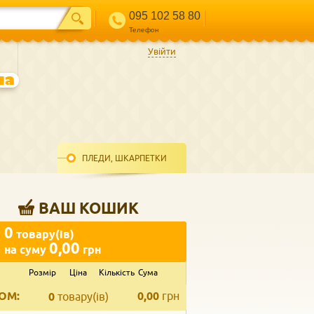
095 102 58 80
Телефон
Увійти
ПЛЕДИ, ШКАРПЕТКИ
ВАШ КОШИК
0
товару(ів)
0,00
на суму
грн
Розмір
Ціна
Кількість
Сума
ВВЕДІТЬ ВАШ КОНТАКТ
ОМ:
0,00
грн
Телефон
*
0
товару(ів)