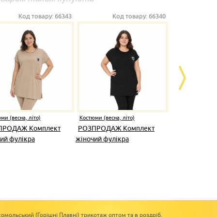
Код товару:
66343
Код товару:
66340
Ко
ми (весна, літо)
Костюми (весна, літо)
Костюми (весна
ПРОДАЖ Комплект
РОЗПРОДАЖ Комплект
Комплект ж
ий фулікра
жіночий фулікра
омольський (Горішні Плавні) трикотаж оптом та в роздріб.