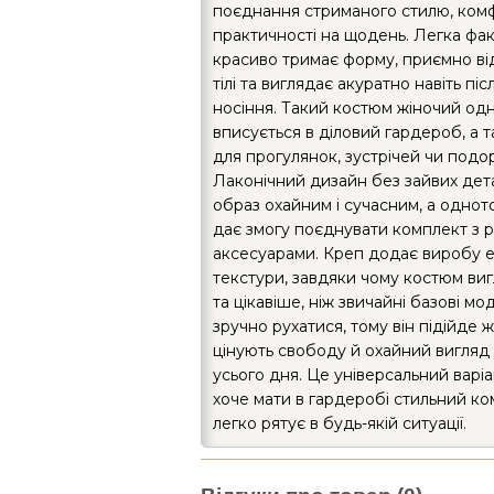
поєднання стриманого стилю, ком
практичності на щодень. Легка фа
красиво тримає форму, приємно ві
тілі та виглядає акуратно навіть пі
носіння. Такий костюм жіночий од
вписується в діловий гардероб, а 
для прогулянок, зустрічей чи подо
Лаконічний дизайн без зайвих дет
образ охайним і сучасним, а одно
дає змогу поєднувати комплект з рі
аксесуарами. Креп додає виробу е
текстури, завдяки чому костюм ви
та цікавіше, ніж звичайні базові мо
зручно рухатися, тому він підійде ж
цінують свободу й охайний вигляд
усього дня. Це універсальний варіан
хоче мати в гардеробі стильний ко
легко рятує в будь-якій ситуації.