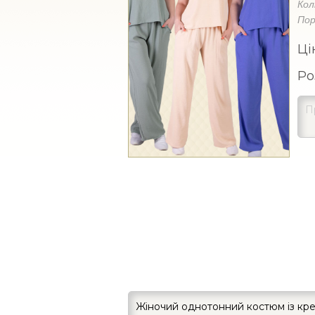
Кол
Пор
Ці
Ро
Жіночий однотонний костюм із кр