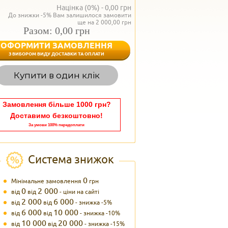
Націнка (0%) -
0,00
грн
До знижки -5% Вам залишилося замовити
ще на 2 000,00 грн
Разом: 0,00 грн
ОФОРМИТИ ЗАМОВЛЕННЯ
< Назад
З ВИБОРОМ ВИДУ ДОСТАВКИ ТА ОПЛАТИ
Вагаєтесь з вибором,
Купити в один клік
Наші менеджери
задоволенням дадуть в
095 102
Теле
Замовлення більше 1000 грн?
Доставимо безкоштовно!
За умови 100% передоплати
Система знижок
0
Мінімальне замовлення
грн
0
2 000
від
від
- ціни на сайті
2 000
6 000
від
від
- знижка -5%
6 000
10 000
від
від
- знижка -10%
10 000
20 000
від
від
- знижка -15%