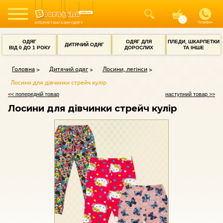
Телефон
ІНТЕРНЕТ-МАГАЗИН ОДЯГУ
ОДЯГ
ОДЯГ ДЛЯ
ПЛЕДИ, ШКАРПЕТКИ
ДИТЯЧИЙ ОДЯГ
ВІД 0 ДО 1 РОКУ
ДОРОСЛИХ
ТА ІНШЕ
Головна
Дитячий одяг
Лосини, легінси
Лосини для дівчинки стрейч кулір
<< попередній товар
наступний товар >>
Лосини для дівчинки стрейч кулір