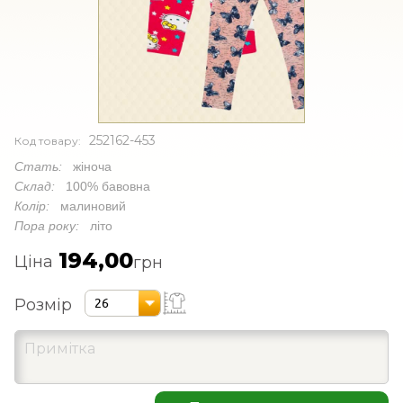
252162-453
Код товару:
Стать:
жіноча
Склад:
100% бавовна
Колір:
малиновий
Пора року:
літо
194,00
Ціна
грн
Розмір
26