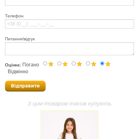
Телефон
Питання/відгук
Погано
Оцінка:
Відмінно
Відправити
З цим товаром також купують