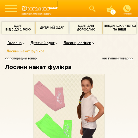
Телефон
ІНТЕРНЕТ-МАГАЗИН ОДЯГУ
ОДЯГ
ОДЯГ ДЛЯ
ПЛЕДИ, ШКАРПЕТКИ
ДИТЯЧИЙ ОДЯГ
ВІД 0 ДО 1 РОКУ
ДОРОСЛИХ
ТА ІНШЕ
Головна
Дитячий одяг
Лосини, легінси
Лосини накат фулікра
<< попередній товар
наступний товар >>
Лосини накат фулікра