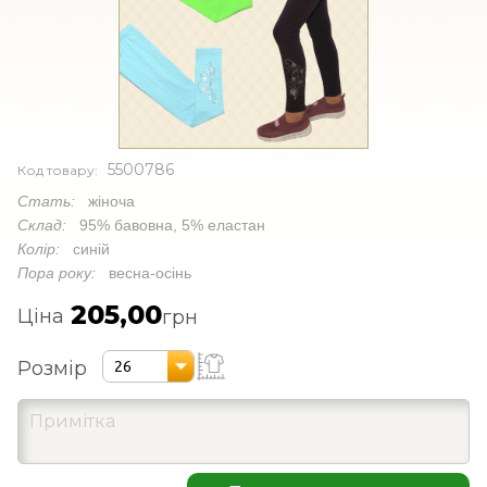
5500786
Код товару:
Стать:
жіноча
Склад:
95% бавовна, 5% еластан
Колір:
синій
Пора року:
весна-осінь
205,00
Ціна
грн
Розмір
26