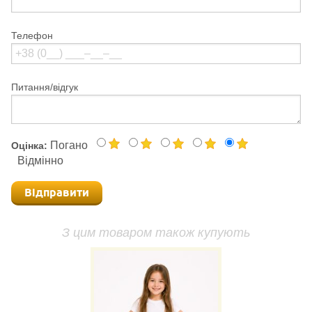
Телефон
Питання/відгук
Погано
Оцінка:
Відмінно
Відправити
З цим товаром також купують