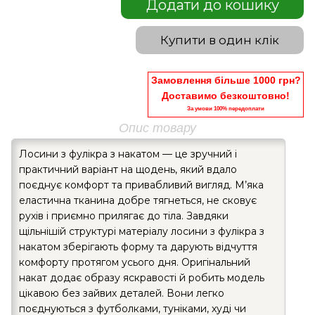
Додати до кошику
Купити в один клік
Замовлення більше 1000 грн?
Доставимо безкоштовно!
За умови 100% передоплати
Опис товару
Лосини з фулікра з накатом — це зручний і
практичний варіант на щодень, який вдало
поєднує комфорт та привабливий вигляд. М’яка
еластична тканина добре тягнеться, не сковує
рухів і приємно прилягає до тіла. Завдяки
щільнішій структурі матеріалу лосини з фулікра з
накатом зберігають форму та дарують відчуття
комфорту протягом усього дня. Оригінальний
накат додає образу яскравості й робить модель
цікавою без зайвих деталей. Вони легко
поєднуються з футболками, туніками, худі чи