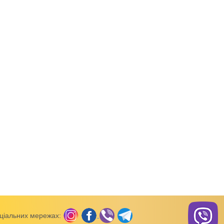
д товару:
80110а
Код товару:
80110
Код товар
Треси, лосіни
Треси, лосіни
чі віскоза
Лосини жіночі віскоза
РОЗПРОДАЖ Треси ж
віскоза
ціальних мережах: