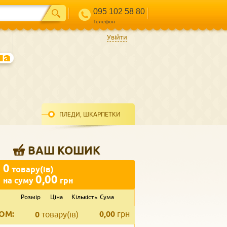
095 102 58 80
Телефон
Увійти
ПЛЕДИ, ШКАРПЕТКИ
ВАШ КОШИК
0
товару(ів)
0,00
на суму
грн
Розмір
Ціна
Кількість
Сума
ВВЕДІТЬ ВАШ КОНТАКТ
ОМ:
0,00
грн
Телефон
*
0
товару(ів)