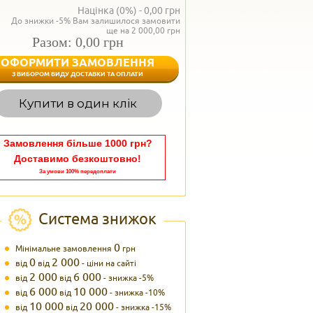
Націнка (0%) -
0,00
грн
До знижки -5% Вам залишилося замовити
ще на 2 000,00 грн
Разом: 0,00 грн
ОФОРМИТИ ЗАМОВЛЕННЯ
< Назад
З ВИБОРОМ ВИДУ ДОСТАВКИ ТА ОПЛАТИ
Вагаєтесь з вибором,
Купити в один клік
Наші менеджери
задоволенням дадуть в
095 102
Теле
Замовлення більше 1000 грн?
Доставимо безкоштовно!
За умови 100% передоплати
Система знижок
0
Мінімальне замовлення
грн
0
2 000
від
від
- ціни на сайті
2 000
6 000
від
від
- знижка -5%
6 000
10 000
від
від
- знижка -10%
10 000
20 000
від
від
- знижка -15%