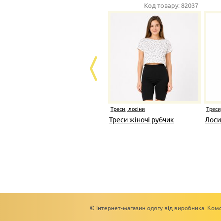
Код товару:
82037
Треси, лосіни
Треси
Треси жіночі рубчик
Лоси
© Інтернет-магазин одягу від виробника. Комс