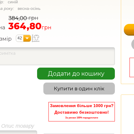
ір:
синій
а року:
весна-осінь
грн
384,00
364,80
на
грн
42
змір
Додати до кошику
Купити в один клік
Замовлення більше 1000 грн?
Доставимо безкоштовно!
За умови 100% передоплати
Опис товару