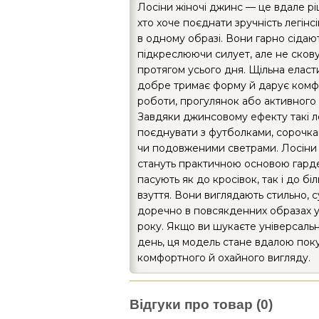
Лосіни жіночі джинс — це вдале рі
хто хоче поєднати зручність легінсі
в одному образі. Вони гарно сідають
підкреслюючи силует, але не скову
протягом усього дня. Щільна еласт
добре тримає форму й дарує комфо
роботи, прогулянок або активного 
Завдяки джинсовому ефекту такі л
поєднувати з футболками, сорочка
чи подовженими светрами. Лосіни 
стануть практичною основою гард
пасують як до кросівок, так і до б
взуття. Вони виглядають стильно, с
доречно в повсякденних образах у
року. Якщо ви шукаєте універсальн
день, ця модель стане вдалою пок
комфортного й охайного вигляду.
Відгуки про товар (0)