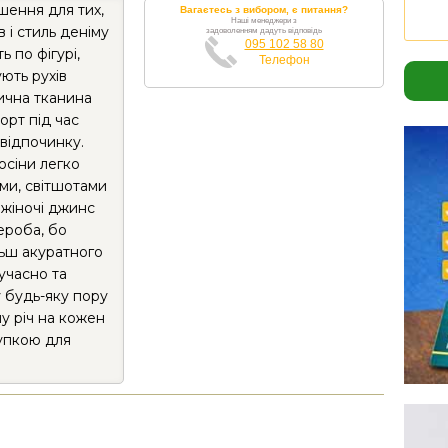
шення для тих,
Вагаєтесь з вибором, є питання?
Наші менеджери з
в і стиль деніму
задоволенням дадуть відповідь
095 102 58 80
 по фігурі,
Телефон
ють рухів
ична тканина
рт під час
відпочинку.
осіни легко
ми, світшотами
жіночі джинс
ероба, бо
ільш акуратного
учасно та
 будь-яку пору
у річ на кожен
упкою для