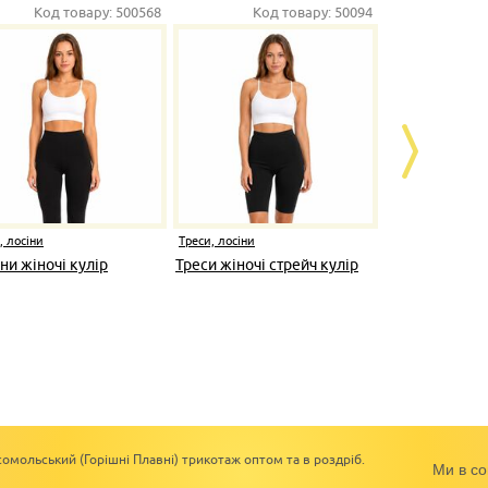
Код товару:
500568
Код товару:
50094
Ко
, лосіни
Треси, лосіни
Треси, лосіни
ни жіночі кулір
Треси жіночі стрейч кулір
Лосини жіно
омольський (Горішні Плавні) трикотаж оптом та в роздріб.
Ми в со