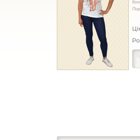
Кол
Пор
Ці
Ро