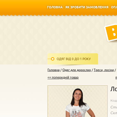
ГОЛОВНА
ЯК ЗРОБИТИ ЗАМОВЛЕННЯ
ОПЛ
ГОЛОВНА
ЯК ЗРОБИТИ ЗАМОВЛЕННЯ
ОПЛ
ОДЯГ ВІД 0 ДО 1 РОКУ
Головна
Одяг для дорослих
Треси, лосіни
<< попередній товар
Ло
Код
Ст
Ск