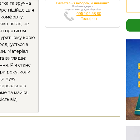
гка та зручна
Вагаєтесь з вибором, є питання?
Наші менеджери з
бре підійде для
задоволенням дадуть відповідь
095 102 58 80
 комфорту.
Телефон
яко лягає, не
сті протягом
акуратному крою
оєднується з
ми. Матеріал
та виглядає
ння. Річ стане
ри року, коли
а руху.
іверсальною
аме та майка,
ість від