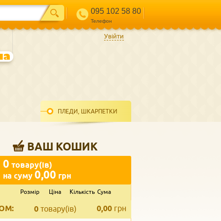
095 102 58 80
Телефон
Увійти
ПЛЕДИ, ШКАРПЕТКИ
ВАШ КОШИК
0
товару(ів)
0,00
на суму
грн
Розмір
Ціна
Кількість
Сума
ВВЕДІТЬ ВАШ КОНТАКТ
ОМ:
0,00
грн
Телефон
*
0
товару(ів)