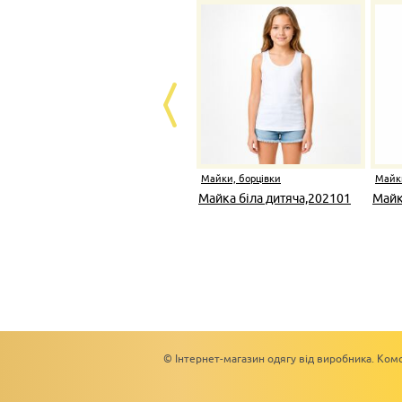
Майки, борцівки
Майки
Майка біла дитяча,202101
Майк
© Інтернет-магазин одягу від виробника. Комс