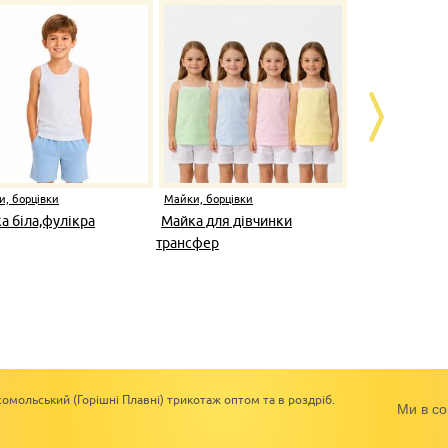
, борцівки
Майки, борцівки
Майки, борці
а біла,фулікра
Майка для дівчинки
Майка дитяч
трансфер
омольський (Горішні Плавні) трикотаж оптом та в роздріб.
Ми в со