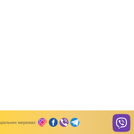
вки
Майки, борцівки
Майки, борцівки
а сірий кулір
Майка дитяча білий кулір
Майка для дівчинки 
кулір
ціальних мережах: