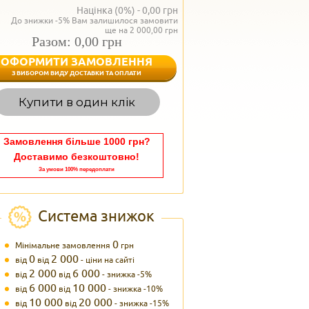
Націнка (0%) -
0,00
грн
До знижки -5% Вам залишилося замовити
ще на 2 000,00 грн
Разом: 0,00 грн
ОФОРМИТИ ЗАМОВЛЕННЯ
< Назад
З ВИБОРОМ ВИДУ ДОСТАВКИ ТА ОПЛАТИ
Вагаєтесь з вибором,
Купити в один клік
Наші менеджери
задоволенням дадуть в
095 102
Теле
Замовлення більше 1000 грн?
Доставимо безкоштовно!
За умови 100% передоплати
Система знижок
0
Мінімальне замовлення
грн
0
2 000
від
від
- ціни на сайті
2 000
6 000
від
від
- знижка -5%
6 000
10 000
від
від
- знижка -10%
10 000
20 000
від
від
- знижка -15%