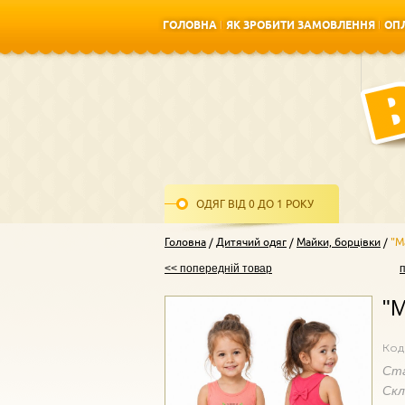
ГОЛОВНА
ЯК ЗРОБИТИ ЗАМОВЛЕННЯ
ОПЛ
ГОЛОВНА
ЯК ЗРОБИТИ ЗАМОВЛЕННЯ
ОПЛ
ОДЯГ ВІД 0 ДО 1 РОКУ
Головна
Дитячий одяг
Майки, борцівки
"М
<< попередній товар
"М
Код
Ст
Ск