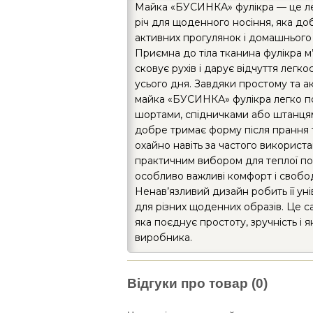
Майка «БУСИНКА» фулікра — це ле
річ для щоденного носіння, яка до
активних прогулянок і домашнього
Приємна до тіла тканина фулікра м’
сковує рухів і дарує відчуття легко
усього дня. Завдяки простому та 
майка «БУСИНКА» фулікра легко п
шортами, спідничками або штанця
добре тримає форму після прання 
охайно навіть за частого використа
практичним вибором для теплої по
особливо важливі комфорт і свобод
Ненав’язливий дизайн робить її ун
для різних щоденних образів. Це с
яка поєднує простоту, зручність і як
виробника.
Відгуки про товар (0)