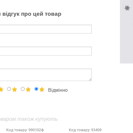
 відгук про цей товар
Відмінно
оваром також купують
Код товару:
990102ф
Код товару:
93409
Ко