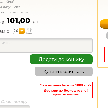
ір:
білий
а року:
літо
кор:
шовкографія
101,00
грн
на
26
змір
Додати до кошику
Купити в один клік
Замовлення більше 1000 грн?
Доставимо безкоштовно!
За умови 100% передоплати
Опис товару