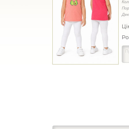
Кол
Пор
Де
Ці
Ро