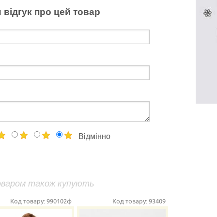
 відгук про цей товар
Відмінно
оваром також купують
Код товару:
990102ф
Код товару:
93409
Ко