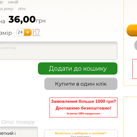
ір:
синій
а року:
літо
36,00
грн
на
24
змір
Додати до кошику
Купити в один клік
Замовлення більше 1000 грн?
Доставимо безкоштовно!
За умови 100% передоплати
Опис товару
егкий і
Вагаєтесь з вибором, є питання?
Наші менеджери з