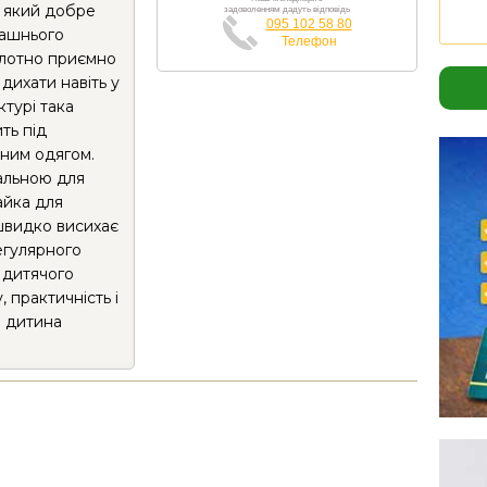
, який добре
задоволенням дадуть відповідь
095 102 58 80
машнього
Телефон
олотно приємно
 дихати навіть у
ктурі така
ть під
ним одягом.
сальною для
айка для
 швидко висихає
егулярного
 дитячого
 практичність і
й дитина