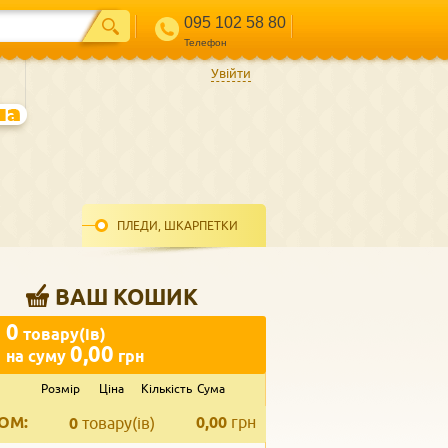
095 102 58 80
Телефон
Увійти
ПЛЕДИ, ШКАРПЕТКИ
ВАШ КОШИК
0
товару(ів)
0,00
на суму
грн
Розмір
Ціна
Кількість
Сума
ВВЕДІТЬ ВАШ КОНТАКТ
ОМ:
0,00
грн
Телефон
*
0
товару(ів)