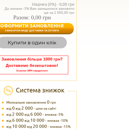
Націнка (0%) -
0,00
грн
До знижки -5% Вам залишилося замовити
ще на 2 000,00 грн
Разом: 0,00 грн
ОФОРМИТИ ЗАМОВЛЕННЯ
< Назад
З ВИБОРОМ ВИДУ ДОСТАВКИ ТА ОПЛАТИ
Вагаєтесь з вибором,
Купити в один клік
Наші менеджери
задоволенням дадуть в
095 102
Теле
Замовлення більше 1000 грн?
Доставимо безкоштовно!
За умови 100% передоплати
Система знижок
0
Мінімальне замовлення
грн
0
2 000
від
від
- ціни на сайті
2 000
6 000
від
від
- знижка -5%
6 000
10 000
від
від
- знижка -10%
10 000
20 000
від
від
- знижка -15%