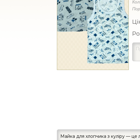
Кол
Пор
Ці
Ро
Майка для хлопчика з куліру — це л