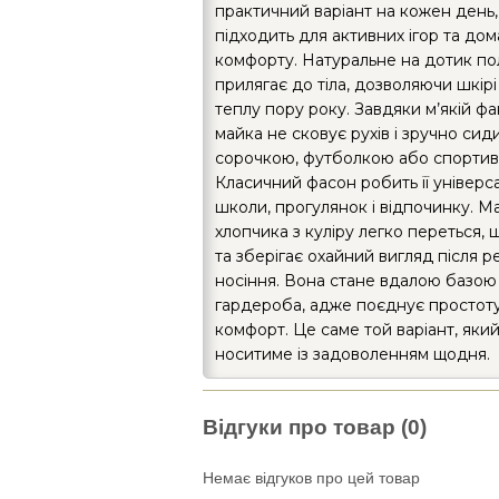
практичний варіант на кожен день
підходить для активних ігор та до
комфорту. Натуральне на дотик п
прилягає до тіла, дозволяючи шкірі
теплу пору року. Завдяки м’якій фа
майка не сковує рухів і зручно сиди
сорочкою, футболкою або спортив
Класичний фасон робить її універ
школи, прогулянок і відпочинку. М
хлопчика з куліру легко переться,
та зберігає охайний вигляд після р
носіння. Вона стане вдалою базою
гардероба, адже поєднує простоту,
комфорт. Це саме той варіант, яки
носитиме із задоволенням щодня.
Відгуки про товар (0)
Немає відгуков про цей товар