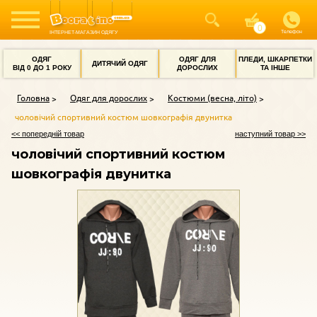
Телефон
ІНТЕРНЕТ-МАГАЗИН ОДЯГУ
ОДЯГ
ОДЯГ ДЛЯ
ПЛЕДИ, ШКАРПЕТКИ
ДИТЯЧИЙ ОДЯГ
ВІД 0 ДО 1 РОКУ
ДОРОСЛИХ
ТА ІНШЕ
Головна
Одяг для дорослих
Костюми (весна, літо)
чоловічий спортивний костюм шовкографія двунитка
<< попередній товар
наступний товар >>
чоловічий спортивний костюм
шовкографія двунитка