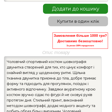
Додати до кошику
Купити в один клік
Замовлення більше 1000 грн?
Доставимо безкоштовно!
За умови 100% передоплати
Опис товару
Чоловічий спортивний костюм шовкографія
двунитка створений для тих, хто цінує комфорт і
охайний вигляд у щоденному ритмі. Щільна
тканина двунитка приємна до тіла, добре тримає
форму та підходить для прогулянок, поїздок і
активного відпочинку. Завдяки акуратному крою
костюм зручно сідає по фігурі й не сковує рухів
протягом дня. Стильний принт, виконаний
методом шовкографії, додає модного акценту та
робить образ більш виразним. Чоловічий