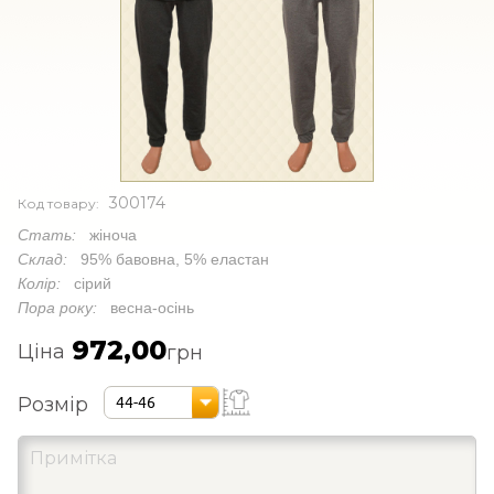
300174
Код товару:
Стать:
жіноча
Склад:
95% бавовна, 5% еластан
Колір:
сірий
Пора року:
весна-осінь
972,00
Ціна
грн
Розмір
44-46