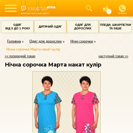
Телефон
ІНТЕРНЕТ-МАГАЗИН ОДЯГУ
ОДЯГ
ОДЯГ ДЛЯ
ПЛЕДИ, ШКАРПЕТКИ
ДИТЯЧИЙ ОДЯГ
ВІД 0 ДО 1 РОКУ
ДОРОСЛИХ
ТА ІНШЕ
Головна
Одяг для дорослих
Нічні сорочки
Нічна сорочка Марта накат кулір
<< попередній товар
наступний товар >>
Нічна сорочка Марта накат кулір