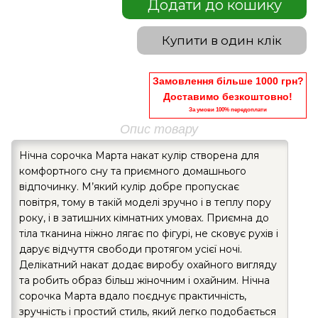
Додати до кошику
Купити в один клік
Замовлення більше 1000 грн?
Доставимо безкоштовно!
За умови 100% передоплати
Опис товару
Нічна сорочка Марта накат кулір створена для
комфортного сну та приємного домашнього
відпочинку. М’який кулір добре пропускає
повітря, тому в такій моделі зручно і в теплу пору
року, і в затишних кімнатних умовах. Приємна до
тіла тканина ніжно лягає по фігурі, не сковує рухів і
дарує відчуття свободи протягом усієї ночі.
Делікатний накат додає виробу охайного вигляду
та робить образ більш жіночним і охайним. Нічна
сорочка Марта вдало поєднує практичність,
зручність і простий стиль, який легко подобається