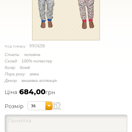
990638
Код товару:
Стать:
чоловіча
Склад:
100% поліестер
Колір:
білий
Пора року:
зима
Декор:
вишивка-аплікація
684,00
Ціна
грн
Розмір
36