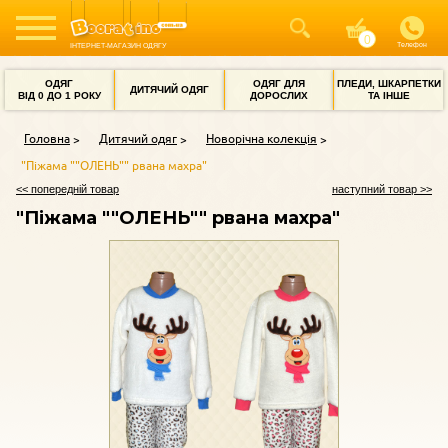
Телефон
ІНТЕРНЕТ-МАГАЗИН ОДЯГУ
ОДЯГ
ОДЯГ ДЛЯ
ПЛЕДИ, ШКАРПЕТКИ
ДИТЯЧИЙ ОДЯГ
ВІД 0 ДО 1 РОКУ
ДОРОСЛИХ
ТА ІНШЕ
Головна
Дитячий одяг
Новорічна колекція
"Піжама ""ОЛЕНЬ"" рвана махра"
<< попередній товар
наступний товар >>
"Піжама ""ОЛЕНЬ"" рвана махра"