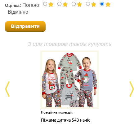
Погано
Оцінка:
Відмінно
Відправити
З цим товаром також купують
Новорічна колекція
Новор
Піжама дитяча 543 начіс
РОЗ
начіс