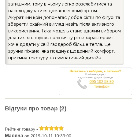
затишним, тому в ньому легко розслабитися та
насолоджуватися домашнім комфортом.
Акуратний крій допомагає добре сісти по фігурі та
зберегти охайний вигляд навіть після активного
використання. Така модель стане вдалим вибором
для тих, хто шукає практичну річ із характером і
хоче додати у свій гардероб більше тепла. Це
зручна піжама, яка поєднує щоденний комфорт,
приємну текстуру та симпатичний дизайн.
Вагаєтесь з вибором, є питання?
Наші менеджери з
задоволенням дадуть відповідь
095 102 58 80
Телефон
Відгуки про товар (2)
Рейтинг товару -
Маряна
on 2019-10-11 10:33:00