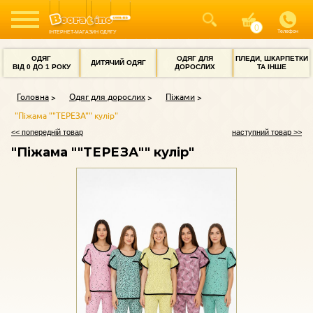
Телефон
ІНТЕРНЕТ-МАГАЗИН ОДЯГУ
ОДЯГ
ОДЯГ ДЛЯ
ПЛЕДИ, ШКАРПЕТКИ
ДИТЯЧИЙ ОДЯГ
ВІД 0 ДО 1 РОКУ
ДОРОСЛИХ
ТА ІНШЕ
Головна
Одяг для дорослих
Піжами
"Піжама ""ТЕРЕЗА"" кулір"
<< попередній товар
наступний товар >>
"Піжама ""ТЕРЕЗА"" кулір"