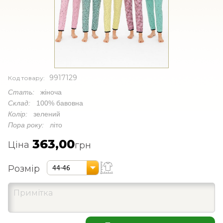
9917129
Код товару:
Стать:
жіноча
Склад:
100% бавовна
Колір:
зелений
Пора року:
літо
363,00
Ціна
грн
Розмір
44-46