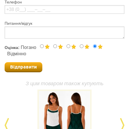
Телефон
Питання/відгук
Погано
Оцінка:
Відмінно
Відправити
З цим товаром також купують