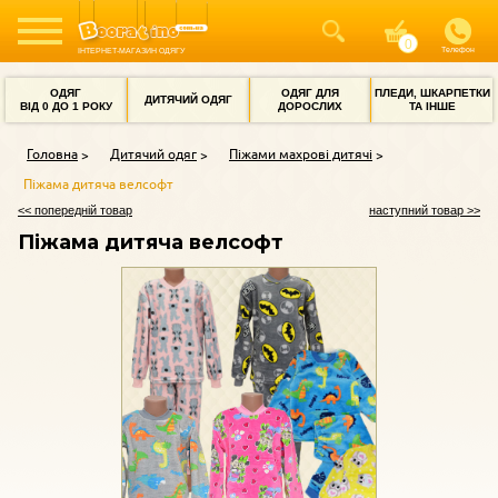
Телефон
ІНТЕРНЕТ-МАГАЗИН ОДЯГУ
ОДЯГ
ОДЯГ ДЛЯ
ПЛЕДИ, ШКАРПЕТКИ
ДИТЯЧИЙ ОДЯГ
ВІД 0 ДО 1 РОКУ
ДОРОСЛИХ
ТА ІНШЕ
Головна
Дитячий одяг
Піжами махрові дитячі
Піжама дитяча велсофт
<< попередній товар
наступний товар >>
Піжама дитяча велсофт