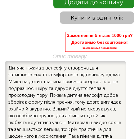
Додати до кошику
Купити в один клік
Замовлення більше 1000 грн?
Доставимо безкоштовно!
За умови 100% передоплати
Опис товару
Дитяча піжама з велсофту створена для
затишного сну та комфортного відпочинку вдома.
М’яка на дотик тканина приємно огортає тіло, не
подразнює шкіру та дарує відчуття тепла в
прохолодну пору. Піжама дитяча велсофт добре
зберігає форму після прання, тому довго виглядає
охайно й акуратно. Вільний крій не сковує рухів,
що особливо зручно для активних дітей, які
люблять крутитися уві сні. Матеріал швидко сохне
та залишається легким, тож річ практична для
щоденного використання. Така піжама дитяча