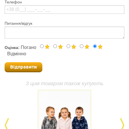
Телефон
Питання/відгук
Погано
Оцінка:
Відмінно
Відправити
З цим товаром також купують