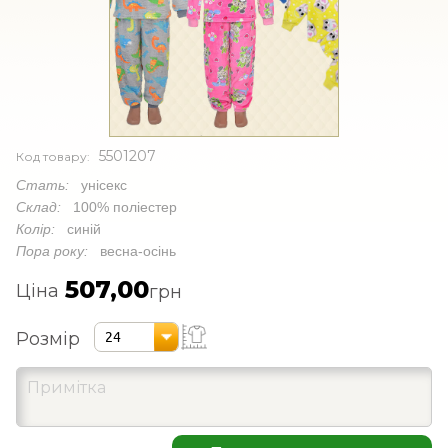
5501207
Код товару:
Стать:
унісекс
Склад:
100% поліестер
Колір:
синій
Пора року:
весна-осінь
507,00
Ціна
грн
Розмір
24