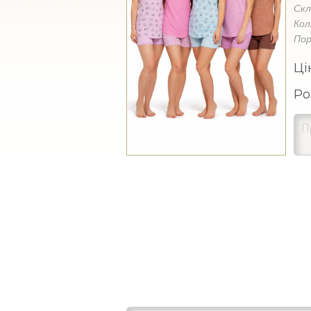
Ск
Кол
Пор
Ці
Ро