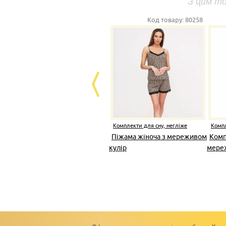
З цим т
Код товару:
80258
Комплекти для сну, негліже
Компл
Піжама жіноча з мереживом
Комп
кулір
мереж