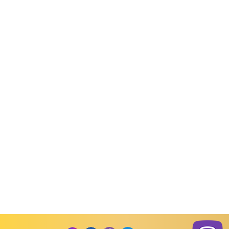
од товару:
30073
Код товару:
30019
Код товару:
 сну, негліже
Комплекти для сну, негліже
Комплекти для сну, неглі
іночий
Комплект майка з
Піжама жіноча майк
лір віскоза
мереживом шорти кулір
кулір
віскоза