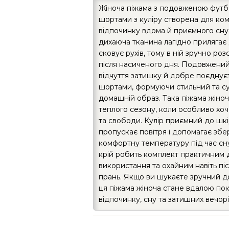
Жіноча піжама з подовженою футб
шортами з куліру створена для ко
відпочинку вдома й приємного сну.
дихаюча тканина лагідно прилягає д
сковує рухів, тому в ній зручно ро
після насиченого дня. Подовжени
відчуття затишку й добре поєднує
шортами, формуючи стильний та с
домашній образ. Така піжама жіноч
теплого сезону, коли особливо хоч
та свободи. Кулір приємний до шк
пропускає повітря і допомагає збе
комфортну температуру під час сн
крій робить комплект практичним
використання та охайним навіть піс
прань. Якщо ви шукаєте зручний д
ця піжама жіноча стане вдалою по
відпочинку, сну та затишних вечорі