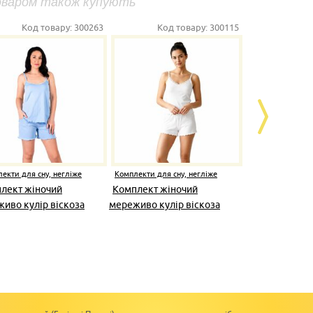
оваром також купують
Код товару:
300263
Код товару:
300115
К
екти для сну, негліже
Комплекти для сну, негліже
Комплекти для
лект жіночий
Комплект жіночий
Комплект ж
иво кулір віскоза
мереживо кулір віскоза
мереживо ку