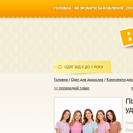
ГОЛОВНА
ЯК ЗРОБИТИ ЗАМОВЛЕННЯ
ОПЛ
ГОЛОВНА
ЯК ЗРОБИТИ ЗАМОВЛЕННЯ
ОПЛ
ОДЯГ ВІД 0 ДО 1 РОКУ
Головна
Одяг для дорослих
Комплекти для 
<< попередній товар
Пі
уд
Код
Ст