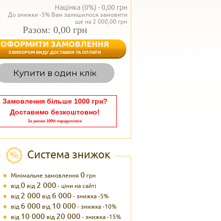
Націнка (0%) -
0,00
грн
До знижки -5% Вам залишилося замовити
ще на 2 000,00 грн
Разом: 0,00 грн
ОФОРМИТИ ЗАМОВЛЕННЯ
< Назад
З ВИБОРОМ ВИДУ ДОСТАВКИ ТА ОПЛАТИ
Вагаєтесь з вибором,
Купити в один клік
Наші менеджери
задоволенням дадуть в
095 102
Теле
Замовлення більше 1000 грн?
Доставимо безкоштовно!
За умови 100% передоплати
Система знижок
0
Мінімальне замовлення
грн
0
2 000
від
від
- ціни на сайті
2 000
6 000
від
від
- знижка -5%
6 000
10 000
від
від
- знижка -10%
10 000
20 000
від
від
- знижка -15%