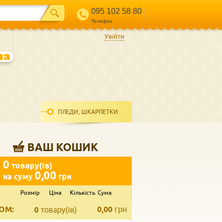
095 102 58 80
Телефон
Увійти
ПЛЕДИ, ШКАРПЕТКИ
ВАШ КОШИК
0
товару(ів)
0,00
на суму
грн
Розмір
Ціна
Кількість
Сума
ВВЕДІТЬ ВАШ КОНТАКТ
ОМ:
0,00
грн
Телефон
*
0
товару(ів)