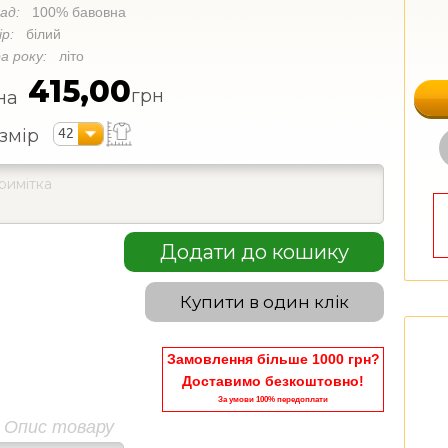
лад:
100% бавовна
ір:
білий
а року:
літо
415,00
грн
на
42
змір
Додати до кошику
Купити в один клік
Замовлення більше 1000 грн?
Доставимо безкоштовно!
За умови 100% передоплати
Опис товару