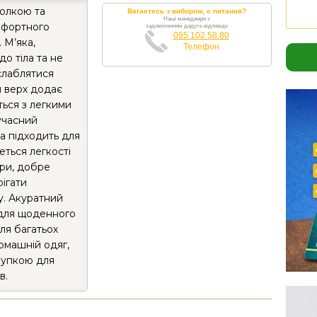
олкою та
Вагаєтесь з вибором, є питання?
Наші менеджери з
мфортного
задоволенням дадуть відповідь
095 102 58 80
 М’яка,
Телефон
о тіла та не
зслаблятися
й верх додає
ться з легкими
учасний
а підходить для
еться легкості
іри, добре
рігати
у. Акуратний
 для щоденного
ля багатьох
омашній одяг,
купкою для
в.