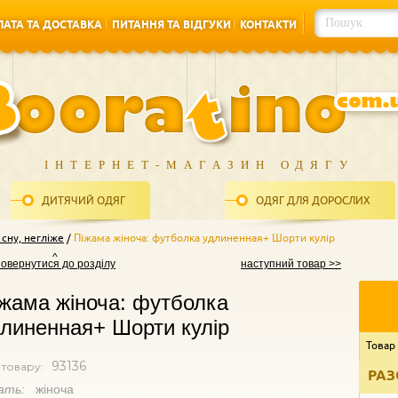
АТА ТА ДОСТАВКА
ПИТАННЯ ТА ВІДГУКИ
КОНТАКТИ
АТА ТА ДОСТАВКА
ПИТАННЯ ТА ВІДГУКИ
КОНТАКТИ
ІНТЕРНЕТ-МАГАЗИН ОДЯГУ
ДИТЯЧИЙ ОДЯГ
ОДЯГ ДЛЯ ДОРОСЛИХ
сну, негліже
Піжама жіноча: футболка удлиненная+ Шорти кулір
повернутися до розділу
наступний товар >>
жама жіноча: футболка
линенная+ Шорти кулір
Товар
93136
 товару:
РАЗ
ать:
жіноча