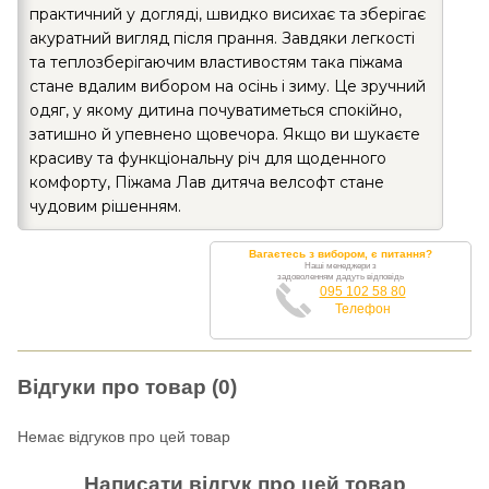
практичний у догляді, швидко висихає та зберігає
акуратний вигляд після прання. Завдяки легкості
та теплозберігаючим властивостям така піжама
стане вдалим вибором на осінь і зиму. Це зручний
одяг, у якому дитина почуватиметься спокійно,
затишно й упевнено щовечора. Якщо ви шукаєте
красиву та функціональну річ для щоденного
комфорту, Піжама Лав дитяча велсофт стане
чудовим рішенням.
Вагаєтесь з вибором, є питання?
Наші менеджери з
задоволенням дадуть відповідь
095 102 58 80
Телефон
Відгуки про товар (0)
Немає відгуков про цей товар
Написати відгук про цей товар