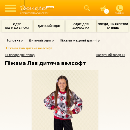
Телефон
ІНТЕРНЕТ-МАГАЗИН ОДЯГУ
ОДЯГ
ОДЯГ ДЛЯ
ПЛЕДИ, ШКАРПЕТКИ
ДИТЯЧИЙ ОДЯГ
ВІД 0 ДО 1 РОКУ
ДОРОСЛИХ
ТА ІНШЕ
Головна
Дитячий одяг
Піжами махрові дитячі
Піжама Лав дитяча велсофт
<< попередній товар
наступний товар >>
Піжама Лав дитяча велсофт