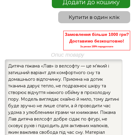
Додати до кошику
Купити в один клік
Замовлення більше 1000 грн?
Доставимо безкоштовно!
За умови 100% передоплати
Опис товару
Дитяча піжама «Лав» із велсофтy — це м’який і
затишний варіант для комфортного сну та
домашнього відпочинку. Приємна на дотик
тканина дарує тепло, не подразнює шкіру та
створює відчуття ніжного обійму в прохолодну
пору. Модель виглядає охайно й мило, тому дитині
буде зручно не лише спати, а й проводити час
удома з улюбленими іграми чи книжками. Піжама
Лав дитяча велсофт добре сідає по фігурі, не
сковує рухів і підходить для активних малюків,
яким важлива свобода під час сну. Матеріал