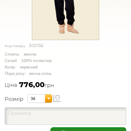
300156
Код товару:
Стать:
жіноча
Склад:
100% поліестер
Колір:
червоний
Пора року:
весна-осінь
776,00
Ціна
грн
Розмір
36