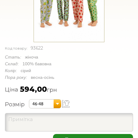
93622
Код товару:
Стать:
жіноча
Склад:
100% бавовна
Колір:
сірий
Пора року:
весна-осінь
594,00
Ціна
грн
Розмір
46-48