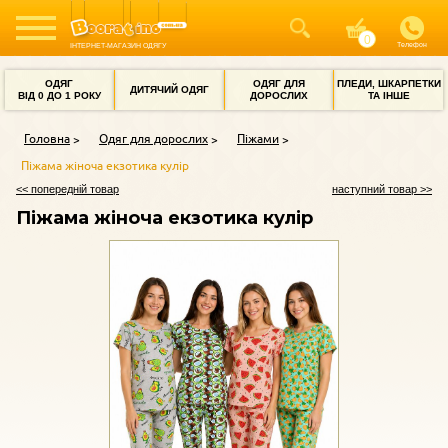
Телефон
ІНТЕРНЕТ-МАГАЗИН ОДЯГУ
ОДЯГ
ОДЯГ ДЛЯ
ПЛЕДИ, ШКАРПЕТКИ
ДИТЯЧИЙ ОДЯГ
ВІД 0 ДО 1 РОКУ
ДОРОСЛИХ
ТА ІНШЕ
Головна
Одяг для дорослих
Піжами
Піжама жіноча екзотика кулір
<< попередній товар
наступний товар >>
Піжама жіноча екзотика кулір