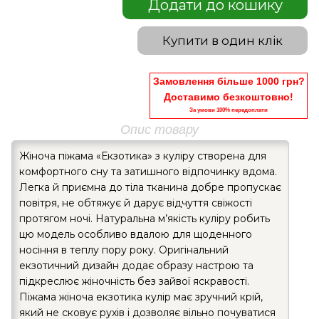
Додати до кошику
Купити в один клік
Замовлення більше 1000 грн?
Доставимо безкоштовно!
За умови 100% передоплати
Опис товару
Жіноча піжама «Екзотика» з куліру створена для
комфортного сну та затишного відпочинку вдома.
Легка й приємна до тіла тканина добре пропускає
повітря, не обтяжує й дарує відчуття свіжості
протягом ночі. Натуральна м’якість куліру робить
цю модель особливо вдалою для щоденного
носіння в теплу пору року. Оригінальний
екзотичний дизайн додає образу настрою та
підкреслює жіночність без зайвої яскравості.
Піжама жіноча екзотика кулір має зручний крій,
який не сковує рухів і дозволяє вільно почуватися