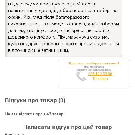
під час сну чи домашніх справ. Матеріал
практичний у догляді, добре переться та зберігає
охайний вигляд після багаторазового
використання. Така модель стане вдалим вибором
для тих, хто цінує поєднання краси, легкості та
щоденного комфорту. Піжама жіноча екзотика
кулір подарує приємні вечори й зробить домашній
відпочинок ще затишнішим.
Вагаєтесь з вибором, є питання?
Наші менеджери з
задоволенням дадуть відповідь
095 102 58 80
Телефон
Відгуки про товар (0)
Немає відгуков про цей товар
Написати відгук про цей товар
Ваше ім'я