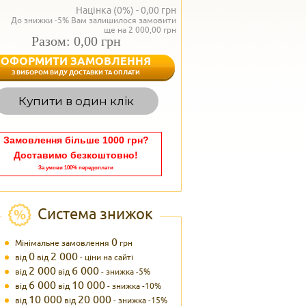
Націнка (0%) -
0,00
грн
До знижки -5% Вам залишилося замовити
ще на 2 000,00 грн
Разом: 0,00 грн
ОФОРМИТИ ЗАМОВЛЕННЯ
< Назад
З ВИБОРОМ ВИДУ ДОСТАВКИ ТА ОПЛАТИ
Вагаєтесь з вибором,
Купити в один клік
Наші менеджери
задоволенням дадуть в
095 102
Теле
Замовлення більше 1000 грн?
Доставимо безкоштовно!
За умови 100% передоплати
Система знижок
0
Мінімальне замовлення
грн
0
2 000
від
від
- ціни на сайті
2 000
6 000
від
від
- знижка -5%
6 000
10 000
від
від
- знижка -10%
10 000
20 000
від
від
- знижка -15%