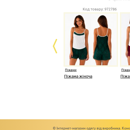
Код товару:
972786
Піжами
Піжа
Піжама жіноча
Піжа
© Інтернет-магазин одягу від виробника. Комс