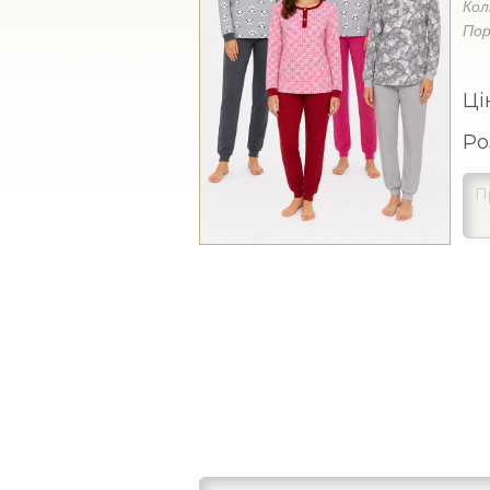
Кол
Пор
Ці
Ро