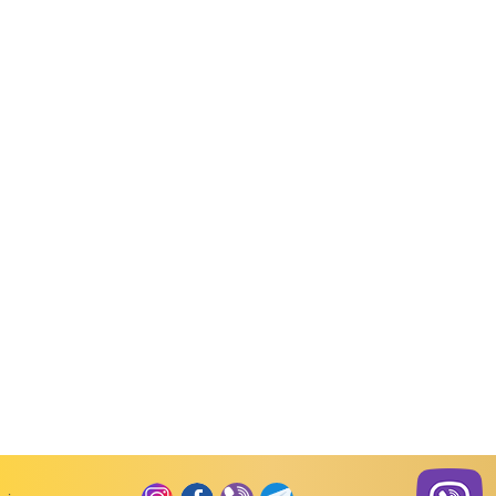
д товару:
80115а
Код товару:
80115
Код товару:
Піжами
Піжами
оча
Піжама жіноча
Піжама жіноча