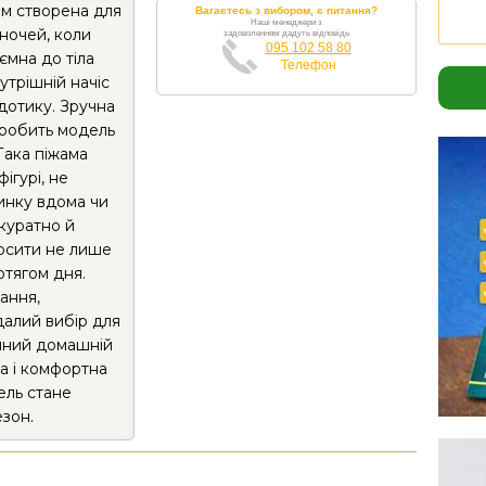
ом створена для
Вагаєтесь з вибором, є питання?
Наші менеджери з
 ночей, коли
задоволенням дадуть відповідь
095 102 58 80
ємна до тіла
Телефон
утрішній начіс
 дотику. Зручна
 робить модель
Така піжама
ігурі, не
чинку вдома чи
куратно й
осити не лише
отягом дня.
ання,
далий вибір для
хайний домашній
а і комфортна
ель стане
езон.