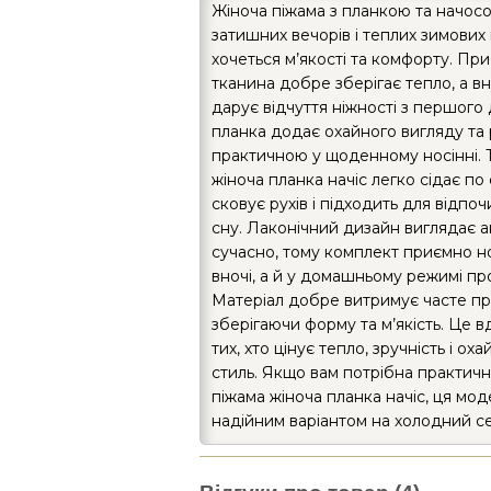
Жіноча піжама з планкою та начос
затишних вечорів і теплих зимових
хочеться м’якості та комфорту. При
тканина добре зберігає тепло, а вн
дарує відчуття ніжності з першого
планка додає охайного вигляду та
практичною у щоденному носінні. 
жіноча планка начіс легко сідає по ф
сковує рухів і підходить для відпо
сну. Лаконічний дизайн виглядає а
сучасно, тому комплект приємно н
вночі, а й у домашньому режимі пр
Матеріал добре витримує часте пр
зберігаючи форму та м’якість. Це в
тих, хто цінує тепло, зручність і о
стиль. Якщо вам потрібна практичн
піжама жіноча планка начіс, ця мод
надійним варіантом на холодний с