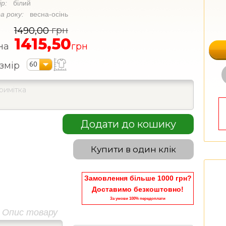
ір:
білий
а року:
весна-осінь
грн
1490,00
1415,50
на
грн
60
змір
Додати до кошику
Купити в один клік
Замовлення більше 1000 грн?
Доставимо безкоштовно!
За умови 100% передоплати
Опис товару