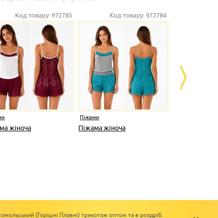
Код товару:
972785
Код товару:
972784
Ко
ми
Піжами
Піжами
ма жіноча
Піжама жіноча
Піжама жін
омольський (Горішні Плавні) трикотаж оптом та в роздріб.