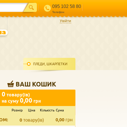
095 102 58 80
Телефон
Увійти
ПЛЕДИ, ШКАРПЕТКИ
ВАШ КОШИК
0
товару(ів)
0,00
на суму
грн
Розмір
Ціна
Кількість
Сума
ВВЕДІТЬ ВАШ КОНТАКТ
ОМ:
0,00
грн
Телефон
*
0
товару(ів)