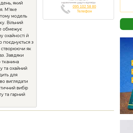
 день, який
задоволенням дадуть відповідь
095 102 58 80
я. М’яке
Телефон
 тому модель
ку. Вільний
не обмежує
зу охайності й
о поєднується з
, створюючи як
аз. Завдяки
 тканина
у та охайний
дить для
иво виглядати
ктичний вибір
ту та гарний