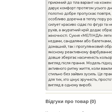
приємний до тіла варіант на кожен
дарує комфорт протягом усього дн
полотно добре пропускає повітря,
особливо доречна в теплу пору ро
силует красиво сідає по фігурі та 
рухів, а акуратний крій додає обра
жіночності. Сукня «МЕЛІНДА» легк
кедами, сандалями або балетками
домашній, так і прогулянковий обр
якісному реактивному фарбуванню
довше зберігає насиченість кольор
вигляд після прання. Модель підхо
активного ритму життя, коли важл
стильно без зайвих зусиль. Це пра
для тих, хто цінує зручність, просто
вигляд в одному виробі.
Відгуки про товар (0)