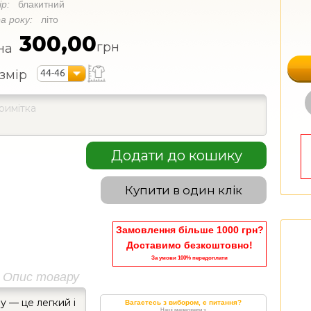
ір:
блакитний
а року:
літо
300,00
грн
на
44-46
змір
Додати до кошику
Купити в один клік
Замовлення більше 1000 грн?
Доставимо безкоштовно!
За умови 100% передоплати
Опис товару
у — це легкий і
Вагаєтесь з вибором, є питання?
Наші менеджери з