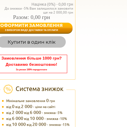
Націнка (0%) -
0,00
грн
До знижки -5% Вам залишилося замовити
ще на 2 000,00 грн
Разом: 0,00 грн
ОФОРМИТИ ЗАМОВЛЕННЯ
< Назад
З ВИБОРОМ ВИДУ ДОСТАВКИ ТА ОПЛАТИ
Вагаєтесь з вибором,
Купити в один клік
Наші менеджери
задоволенням дадуть в
095 102
Теле
Замовлення більше 1000 грн?
Доставимо безкоштовно!
За умови 100% передоплати
Система знижок
0
Мінімальне замовлення
грн
0
2 000
від
від
- ціни на сайті
2 000
6 000
від
від
- знижка -5%
6 000
10 000
від
від
- знижка -10%
10 000
20 000
від
від
- знижка -15%