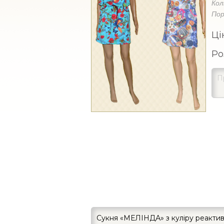
Кол
Пор
Ці
Ро
Сукня «МЕЛІНДА» з куліру реактив