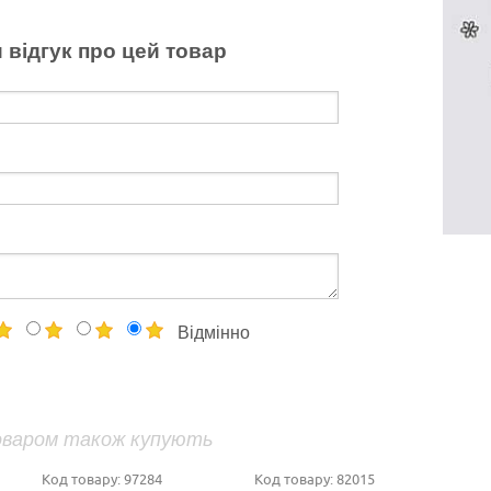
 відгук про цей товар
Відмінно
оваром також купують
Код товару:
97284
Код товару:
82015
К