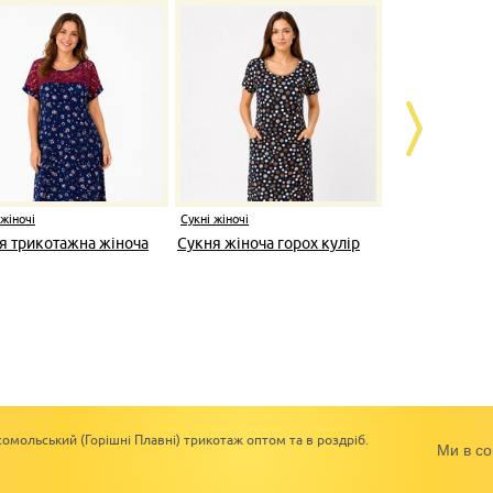
 жіночі
Сукні жіночі
Сукні жіночі
я трикотажна жіноча
Сукня жіноча горох кулір
Розпродаж 
мустанг
омольський (Горішні Плавні) трикотаж оптом та в роздріб.
Ми в со