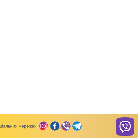
Сукні жіночі
Сукні жіночі
Сукня жіноча
Жіноча літня сукня Наташа-
Сукня жіноча Соня р
Квіточки реактив
ціальних мережах: