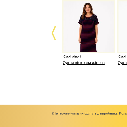
Сукні жіночі
Сукні
Сукня віскозна жіноча
Сукн
© Інтернет-магазин одягу від виробника. Комс