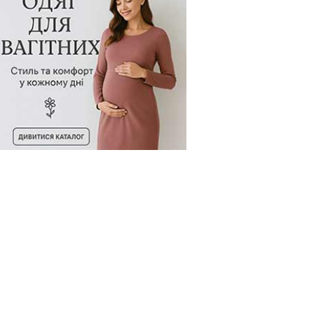
од товару:
66099
Код товару:
30116
Код товар