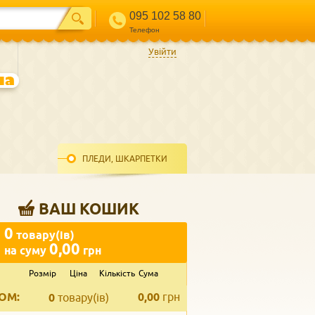
095 102 58 80
Телефон
Увійти
ПЛЕДИ, ШКАРПЕТКИ
ВАШ КОШИК
0
товару(ів)
0,00
на суму
грн
Розмір
Ціна
Кількість
Сума
ВВЕДІТЬ ВАШ КОНТАКТ
ОМ:
0,00
грн
Телефон
*
0
товару(ів)