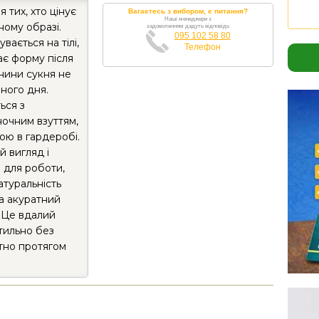
 тих, хто цінує
Вагаєтесь з вибором, є питання?
Наші менеджери з
ному образі.
задоволенням дадуть відповідь
095 102 58 80
вається на тілі,
Телефон
ає форму після
анини сукня не
вного дня.
ься з
ночним взуттям,
ою в гардеробі.
 вигляд і
 для роботи,
атуральність
 а акуратний
. Це вдалий
стильно без
ртно протягом