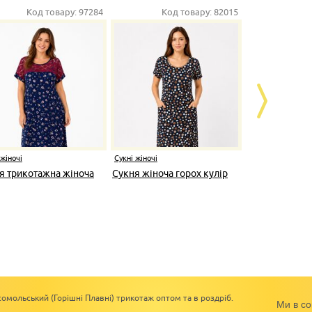
Код товару:
97284
Код товару:
82015
К
 жіночі
Сукні жіночі
Сукні жіночі
я трикотажна жіноча
Сукня жіноча горох кулір
Розпродаж 
мустанг
омольський (Горішні Плавні) трикотаж оптом та в роздріб.
Ми в со