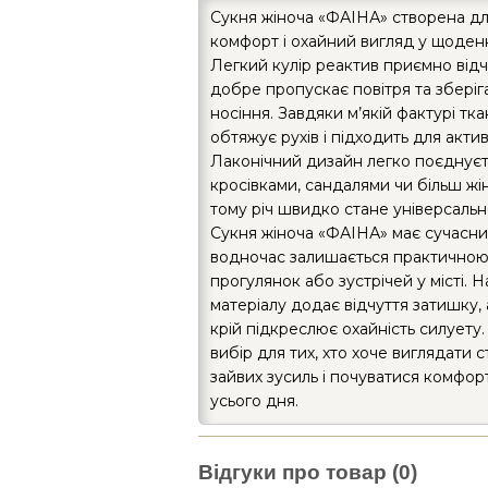
Сукня жіноча «ФАІНА» створена для
комфорт і охайний вигляд у щоден
Легкий кулір реактив приємно відчу
добре пропускає повітря та зберіг
носіння. Завдяки м’якій фактурі тк
обтяжує рухів і підходить для акти
Лаконічний дизайн легко поєднуєт
кросівками, сандалями чи більш жі
тому річ швидко стане універсальн
Сукня жіноча «ФАІНА» має сучасний
водночас залишається практичною
прогулянок або зустрічей у місті. Н
матеріалу додає відчуття затишку,
крій підкреслює охайність силуету
вибір для тих, хто хоче виглядати 
зайвих зусиль і почуватися комфо
усього дня.
Відгуки про товар (0)