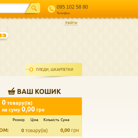
095 102 58 80
Телефон
Увійти
ПЛЕДИ, ШКАРПЕТКИ
ВАШ КОШИК
0
товару(ів)
0,00
на суму
грн
Розмір
Ціна
Кількість
Сума
ВВЕДІТЬ ВАШ КОНТАКТ
ОМ:
0,00
грн
Телефон
*
0
товару(ів)