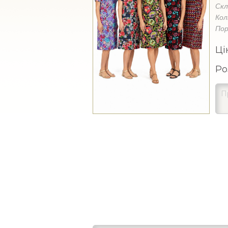
Ск
Кол
Пор
Ці
Ро