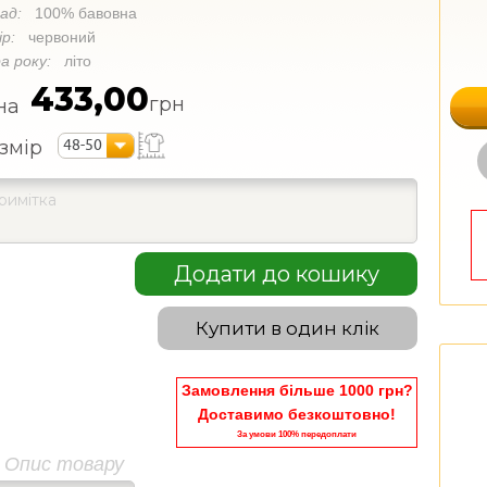
лад:
100% бавовна
ір:
червоний
а року:
літо
433,00
грн
на
48-50
змір
Додати до кошику
Купити в один клік
Замовлення більше 1000 грн?
Доставимо безкоштовно!
За умови 100% передоплати
Опис товару