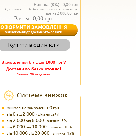
Націнка (0%) -
0,00
грн
До знижки -5% Вам залишилося замовити
ще на 2 000,00 грн
Разом: 0,00 грн
ОФОРМИТИ ЗАМОВЛЕННЯ
< Назад
З ВИБОРОМ ВИДУ ДОСТАВКИ ТА ОПЛАТИ
Вагаєтесь з вибором,
Купити в один клік
Наші менеджери
задоволенням дадуть в
095 102
Теле
Замовлення більше 1000 грн?
Доставимо безкоштовно!
За умови 100% передоплати
Система знижок
0
Мінімальне замовлення
грн
0
2 000
від
від
- ціни на сайті
2 000
6 000
від
від
- знижка -5%
6 000
10 000
від
від
- знижка -10%
10 000
20 000
від
від
- знижка -15%