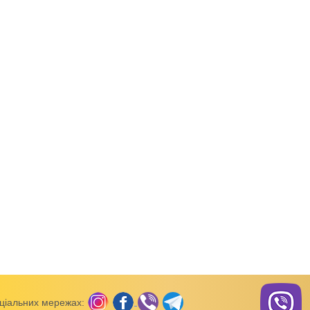
од товару:
66099
Код товару:
30116
Код товар
Сукні жіночі
Сукні жіночі
Сукня жіноча
Жіноча літня сукня Наташа-
Сукня жіноча Соня р
Квіточки реактив
ціальних мережах: