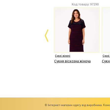
Код товару:
97290
Сукні жіночі
Сукні
Сукня віскозна жіноча
Сукн
© Інтернет-магазин одягу від виробника. Комс