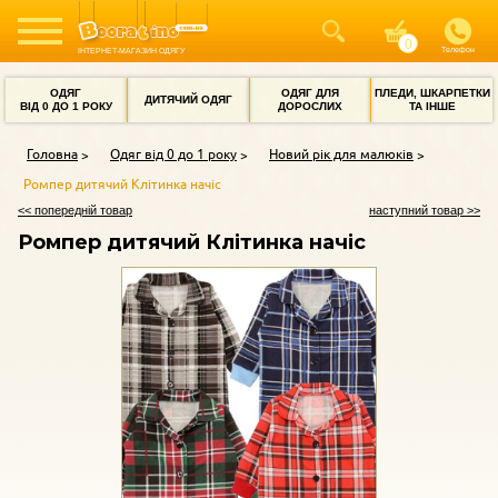
Телефон
ІНТЕРНЕТ-МАГАЗИН ОДЯГУ
ОДЯГ
ОДЯГ ДЛЯ
ПЛЕДИ, ШКАРПЕТКИ
ДИТЯЧИЙ ОДЯГ
ВІД 0 ДО 1 РОКУ
ДОРОСЛИХ
ТА ІНШЕ
Головна
Одяг від 0 до 1 року
Новий рік для малюків
Ромпер дитячий Клітинка начіс
<< попередній товар
наступний товар >>
Ромпер дитячий Клітинка начіс