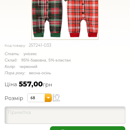
257241-033
Код товару:
Стать:
унісекс
Склад:
95% бавовна, 5% еластан
Колір:
червоний
Пора року:
весна-осінь
557,00
Ціна
грн
Розмір
68