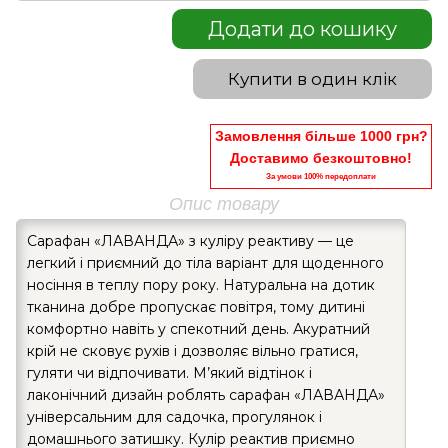
Додати до кошику
Купити в один клік
Замовлення більше 1000 грн?
Доставимо безкоштовно!
За умови 100% передоплати
Опис товару
Сарафан «ЛАВАНДА» з куліру реактиву — це
легкий і приємний до тіла варіант для щоденного
носіння в теплу пору року. Натуральна на дотик
тканина добре пропускає повітря, тому дитині
комфортно навіть у спекотний день. Акуратний
крій не сковує рухів і дозволяє вільно гратися,
гуляти чи відпочивати. М’який відтінок і
лаконічний дизайн роблять сарафан «ЛАВАНДА»
універсальним для садочка, прогулянок і
домашнього затишку. Кулір реактив приємно