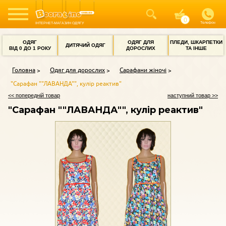
Телефон
ІНТЕРНЕТ-МАГАЗИН ОДЯГУ
ОДЯГ
ОДЯГ ДЛЯ
ПЛЕДИ, ШКАРПЕТКИ
ДИТЯЧИЙ ОДЯГ
ВІД 0 ДО 1 РОКУ
ДОРОСЛИХ
ТА ІНШЕ
Головна
Одяг для дорослих
Сарафани жіночі
"Сарафан ""ЛАВАНДА"", кулір реактив"
<< попередній товар
наступний товар >>
"Сарафан ""ЛАВАНДА"", кулір реактив"