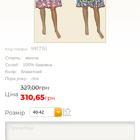
9917151
Код товару:
Стать:
жіноча
Склад:
100% бавовна
Колір:
блакитний
Пора року:
літо
327,00
грн
Ціна
310,65
грн
Розмір
40-42