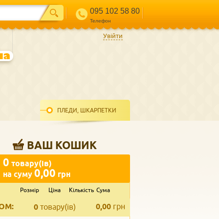
095 102 58 80
Телефон
Увійти
ПЛЕДИ, ШКАРПЕТКИ
ВАШ КОШИК
0
товару(ів)
0,00
на суму
грн
Розмір
Ціна
Кількість
Сума
ВВЕДІТЬ ВАШ КОНТАКТ
ОМ:
0,00
грн
Телефон
*
0
товару(ів)