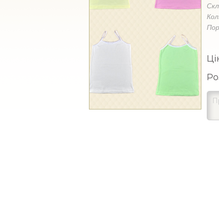
Ск
Кол
Пор
Ці
Ро