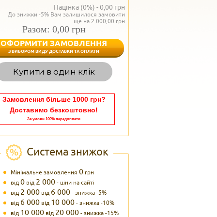
Націнка (0%) -
0,00
грн
До знижки -5% Вам залишилося замовити
ще на 2 000,00 грн
Разом: 0,00 грн
ОФОРМИТИ ЗАМОВЛЕННЯ
< Назад
З ВИБОРОМ ВИДУ ДОСТАВКИ ТА ОПЛАТИ
Вагаєтесь з вибором,
Купити в один клік
Наші менеджери
задоволенням дадуть в
095 102
Теле
Замовлення більше 1000 грн?
Доставимо безкоштовно!
За умови 100% передоплати
Система знижок
0
Мінімальне замовлення
грн
0
2 000
від
від
- ціни на сайті
2 000
6 000
від
від
- знижка -5%
6 000
10 000
від
від
- знижка -10%
10 000
20 000
від
від
- знижка -15%