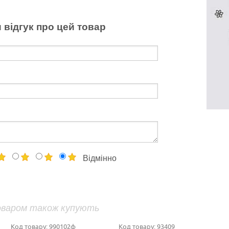
 відгук про цей товар
Відмінно
оваром також купують
Код товару:
990102ф
Код товару:
93409
Ко