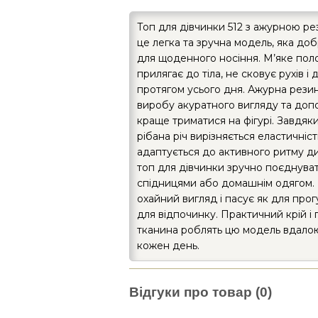
Топ для дівчинки 512 з ажурною р
це легка та зручна модель, яка до
для щоденного носіння. М’яке по
прилягає до тіла, не сковує рухів і
протягом усього дня. Ажурна рези
виробу акуратного вигляду та доп
краще триматися на фігурі. Завдяк
рібана річ вирізняється еластичніс
адаптується до активного ритму д
топ для дівчинки зручно поєднува
спідницями або домашнім одягом. 
охайний вигляд і пасує як для прогу
для відпочинку. Практичний крій і
тканина роблять цю модель вдало
кожен день.
Відгуки про товар (0)