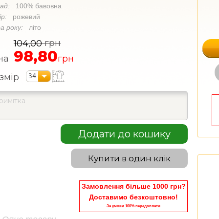
лад:
100% бавовна
ір:
рожевий
а року:
літо
грн
104,00
98,80
на
грн
34
змір
Додати до кошику
Купити в один клік
Замовлення більше 1000 грн?
Доставимо безкоштовно!
За умови 100% передоплати