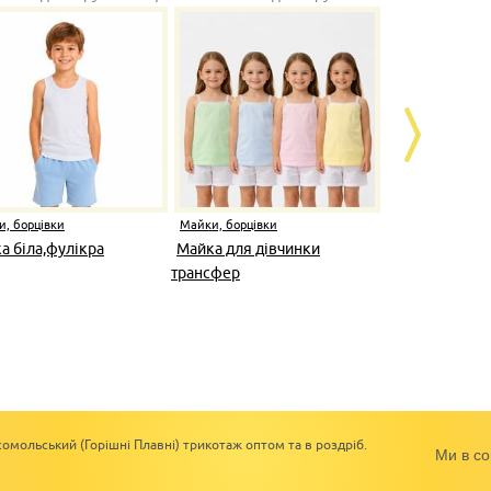
, борцівки
Майки, борцівки
Майки, борці
а біла,фулікра
Майка для дівчинки
Майка дитяч
трансфер
омольський (Горішні Плавні) трикотаж оптом та в роздріб.
Ми в со