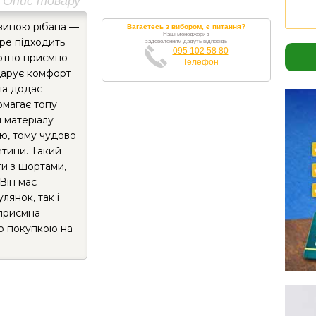
Опис товару
езиною рібана —
Вагаєтесь з вибором, є питання?
Наші менеджери з
бре підходить
задоволенням дадуть відповідь
095 102 58 80
лотно приємно
Телефон
 дарує комфорт
на додає
омагає топу
и матеріалу
тю, тому чудово
итини. Такий
ти з шортами,
Він має
лянок, так і
 приємна
ю покупкою на