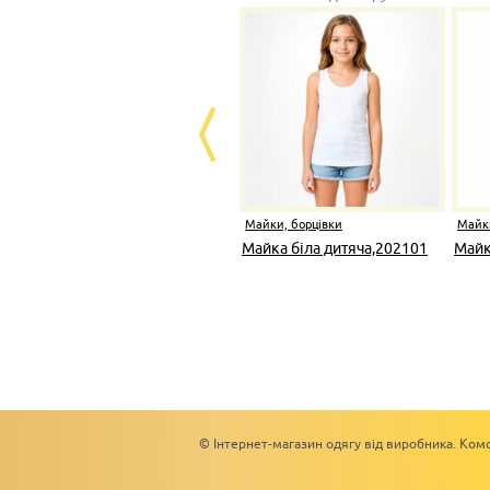
Майки, борцівки
Майки
Майка біла дитяча,202101
Майк
© Інтернет-магазин одягу від виробника. Комс