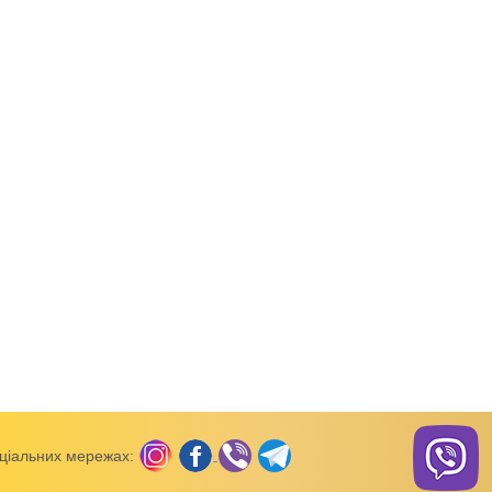
вки
Майки, борцівки
Майки, борцівки
а сірий кулір
Майка дитяча білий кулір
Майка для дівчинки 
кулір
ціальних мережах: