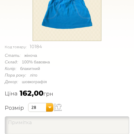
10184
Код товару:
Стать:
жіноча
Склад:
100% бавовна
Колір:
блакитний
Пора року:
літо
Декор:
шовкографія
162,00
Ціна
грн
Розмір
28