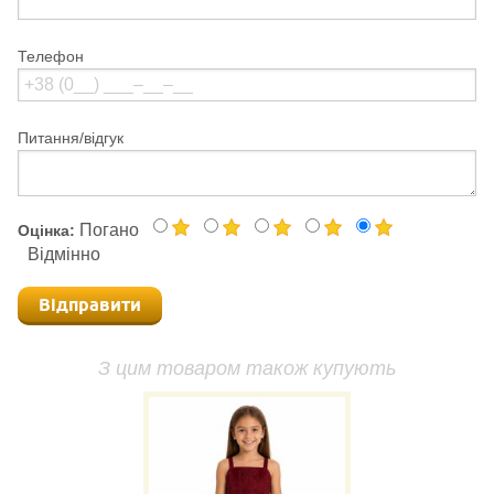
Телефон
Питання/відгук
Погано
Оцінка:
Відмінно
Відправити
З цим товаром також купують