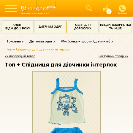
Телефон
ІНТЕРНЕТ-МАГАЗИН ОДЯГУ
ОДЯГ
ОДЯГ ДЛЯ
ПЛЕДИ, ШКАРПЕТКИ
ДИТЯЧИЙ ОДЯГ
ВІД 0 ДО 1 РОКУ
ДОРОСЛИХ
ТА ІНШЕ
Головна
Дитячий одяг
Футболка + шорти (дівчинки)
Топ + Спідниця для дівчинки інтерлок
<< попередній товар
наступний товар >>
Топ + Спідниця для дівчинки інтерлок