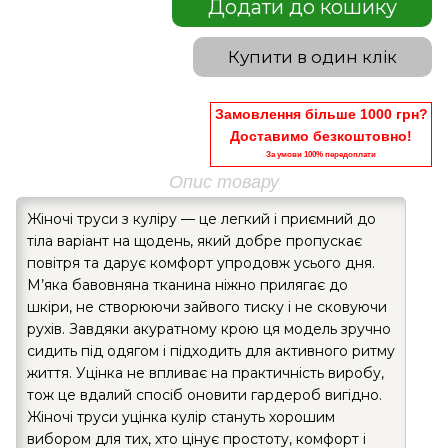
Додати до кошику
Купити в один клік
Замовлення більше 1000 грн?
Доставимо безкоштовно!
За умови 100% передоплати
Опис товару
Жіночі труси з куліру — це легкий і приємний до
тіла варіант на щодень, який добре пропускає
повітря та дарує комфорт упродовж усього дня.
М’яка бавовняна тканина ніжно прилягає до
шкіри, не створюючи зайвого тиску і не сковуючи
рухів. Завдяки акуратному крою ця модель зручно
сидить під одягом і підходить для активного ритму
життя. Уцінка не впливає на практичність виробу,
тож це вдалий спосіб оновити гардероб вигідно.
Жіночі труси уцінка кулір стануть хорошим
вибором для тих, хто цінує простоту, комфорт і