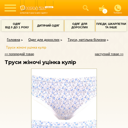
Телефон
ІНТЕРНЕТ-МАГАЗИН ОДЯГУ
ОДЯГ
ОДЯГ ДЛЯ
ПЛЕДИ, ШКАРПЕТКИ
ДИТЯЧИЙ ОДЯГ
ВІД 0 ДО 1 РОКУ
ДОРОСЛИХ
ТА ІНШЕ
Головна
Одяг для дорослих
Труси, натільна білизна
Труси жіночі уцінка кулір
<< попередній товар
наступний товар >>
Труси жіночі уцінка кулір