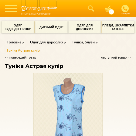
Телефон
ІНТЕРНЕТ-МАГАЗИН ОДЯГУ
ОДЯГ
ОДЯГ ДЛЯ
ПЛЕДИ, ШКАРПЕТКИ
ДИТЯЧИЙ ОДЯГ
ВІД 0 ДО 1 РОКУ
ДОРОСЛИХ
ТА ІНШЕ
Головна
Одяг для дорослих
Туніки, блузи
Туніка Астрая кулір
<< попередній товар
наступний товар >>
Туніка Астрая кулір