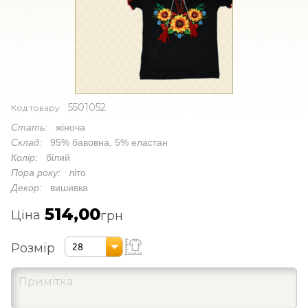
5501052
Код товару:
Стать:
жіноча
Склад:
95% бавовна, 5% еластан
Колір:
білий
Пора року:
літо
Декор:
вишивка
514,00
Ціна
грн
Розмір
28