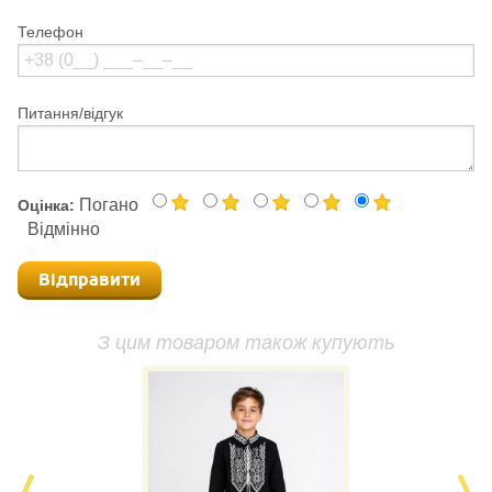
Телефон
Питання/відгук
Погано
Оцінка:
Відмінно
Відправити
З цим товаром також купують