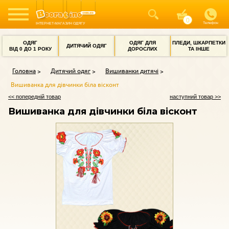
Телефон
ІНТЕРНЕТ-МАГАЗИН ОДЯГУ
ОДЯГ
ОДЯГ ДЛЯ
ПЛЕДИ, ШКАРПЕТКИ
ДИТЯЧИЙ ОДЯГ
ВІД 0 ДО 1 РОКУ
ДОРОСЛИХ
ТА ІНШЕ
Головна
Дитячий одяг
Вишиванки дитячі
Вишиванка для дівчинки біла вісконт
<< попередній товар
наступний товар >>
Вишиванка для дівчинки біла вісконт