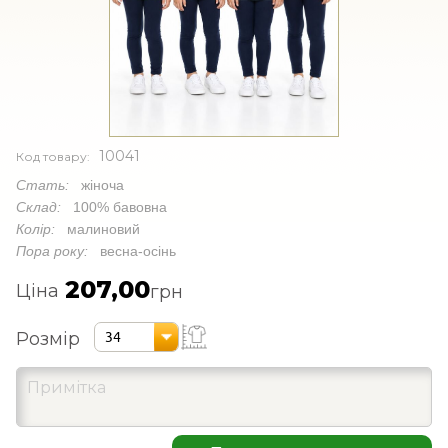
10041
Код товару:
Стать:
жіноча
Склад:
100% бавовна
Колір:
малиновий
Пора року:
весна-осінь
207,00
Ціна
грн
Розмір
34