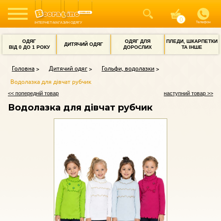
Телефон
ІНТЕРНЕТ-МАГАЗИН ОДЯГУ
ОДЯГ
ОДЯГ ДЛЯ
ПЛЕДИ, ШКАРПЕТКИ
ДИТЯЧИЙ ОДЯГ
ВІД 0 ДО 1 РОКУ
ДОРОСЛИХ
ТА ІНШЕ
Головна
Дитячий одяг
Гольфи, водолазки
Водолазка для дівчат рубчик
<< попередній товар
наступний товар >>
Водолазка для дівчат рубчик