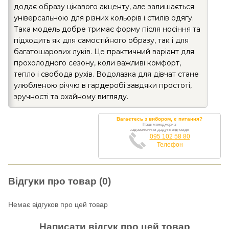
додає образу цікавого акценту, але залишається
універсальною для різних кольорів і стилів одягу.
Така модель добре тримає форму після носіння та
підходить як для самостійного образу, так і для
багатошарових луків. Це практичний варіант для
прохолодного сезону, коли важливі комфорт,
тепло і свобода рухів. Водолазка для дівчат стане
улюбленою річчю в гардеробі завдяки простоті,
зручності та охайному вигляду.
Вагаєтесь з вибором, є питання?
Наші менеджери з
задоволенням дадуть відповідь
095 102 58 80
Телефон
Відгуки про товар (0)
Немає відгуков про цей товар
Написати відгук про цей товар