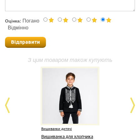
Погано
Оцінка:
Відмінно
Відправити
З цим товаром також купують
Вишиванки дитячі
Вишив
Вишиванка для хлопчика
Виши