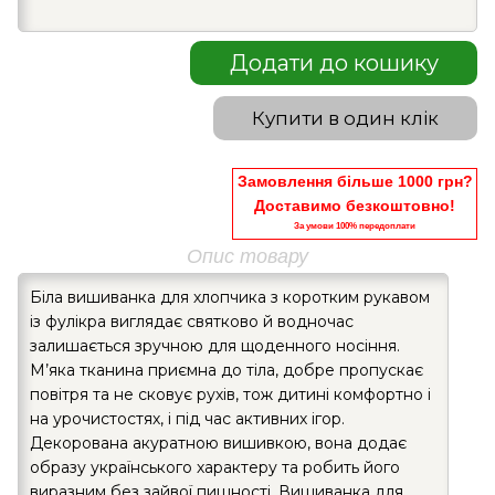
Додати до кошику
Купити в один клік
Замовлення більше 1000 грн?
Доставимо безкоштовно!
За умови 100% передоплати
Опис товару
Біла вишиванка для хлопчика з коротким рукавом
із фулікра виглядає святково й водночас
залишається зручною для щоденного носіння.
М’яка тканина приємна до тіла, добре пропускає
повітря та не сковує рухів, тож дитині комфортно і
на урочистостях, і під час активних ігор.
Декорована акуратною вишивкою, вона додає
образу українського характеру та робить його
виразним без зайвої пишності. Вишиванка для