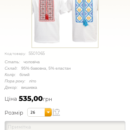
5501065
Код товару:
Стать:
чоловіча
Склад:
95% бавовна, 5% еластан
Колір:
білий
Пора року:
літо
Декор:
вишивка
535,00
Ціна
грн
Розмір
26