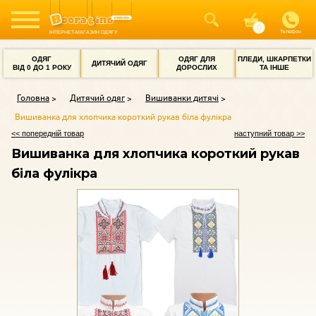
Телефон
ІНТЕРНЕТ-МАГАЗИН ОДЯГУ
ОДЯГ
ОДЯГ ДЛЯ
ПЛЕДИ, ШКАРПЕТКИ
ДИТЯЧИЙ ОДЯГ
ВІД 0 ДО 1 РОКУ
ДОРОСЛИХ
ТА ІНШЕ
Головна
Дитячий одяг
Вишиванки дитячі
Вишиванка для хлопчика короткий рукав біла фулікра
<< попередній товар
наступний товар >>
Вишиванка для хлопчика короткий рукав
біла фулікра