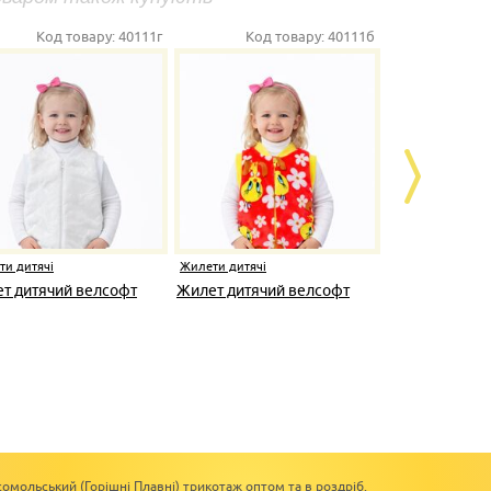
Код товару:
40111г
Код товару:
40111б
Ко
ти дитячі
Жилети дитячі
Жилети дитяч
т дитячий велсофт
Жилет дитячий велсофт
Жилет дитя
омольський (Горішні Плавні) трикотаж оптом та в роздріб.