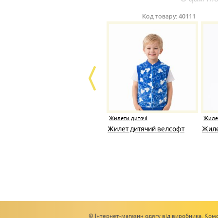
Код товару:
40111
Жилети дитячі
Жиле
Жилет дитячий велсофт
Жиле
© Інтернет-магазин одягу від виробника. Комс