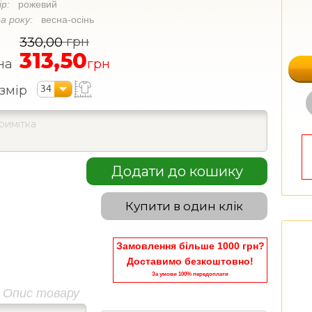
ір:
рожевий
а року:
весна-осінь
грн
330,00
313,50
на
грн
34
змір
Додати до кошику
Купити в один клік
Замовлення більше 1000 грн?
Доставимо безкоштовно!
За умови 100% передоплати
Опис товару