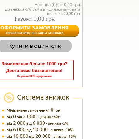
Націнка (0%) -
0,00
грн
До знижки -5% Вам залишилося замовити
ще на 2 000,00 грн
Разом: 0,00 грн
ОФОРМИТИ ЗАМОВЛЕННЯ
< Назад
З ВИБОРОМ ВИДУ ДОСТАВКИ ТА ОПЛАТИ
Вагаєтесь з вибором,
Купити в один клік
Наші менеджери
задоволенням дадуть в
095 102
Теле
Замовлення більше 1000 грн?
Доставимо безкоштовно!
За умови 100% передоплати
Система знижок
0
Мінімальне замовлення
грн
0
2 000
від
від
- ціни на сайті
2 000
6 000
від
від
- знижка -5%
6 000
10 000
від
від
- знижка -10%
10 000
20 000
від
від
- знижка -15%