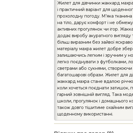
Жилет для дівчинки жаккард махр
і практичний варіант для щоденног
прохолодну погоду. М’яка тканина
на тіло, дарує комфорт і не обмежує
активних прогулянок чи ігор. Жак
додає виробу акуратного вигляду 
більш виразним без зайвої яскраво
матеріалу махра жилет добре збері
залишаючись легким і зручним у но
легко поєднувати з футболками, ло
светрами або сукнями, створюючи 
багатошарові образи. Жилет для д
жаккард махра стане вдалою річчю
коли хочеться поєднати затишок, пр
гарний зовнішній вигляд. Така мод
школи, прогулянок і домашнього к
також довго тішитиме охайним виг
щоденному використанні.