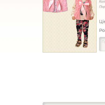
Кол
Пор
Ці
Ро