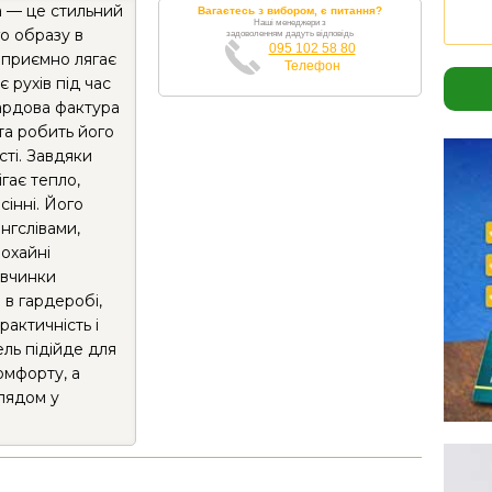
а — це стильний
Вагаєтесь з вибором, є питання?
Наші менеджери з
о образу в
задоволенням дадуть відповідь
095 102 58 80
 приємно лягає
Телефон
 рухів під час
кардова фактура
та робить його
сті. Завдяки
гає тепло,
сінні. Його
нгслівами,
охайні
івчинки
 в гардеробі,
актичність і
ель підійде для
омфорту, а
лядом у