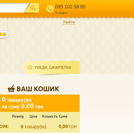
095 102 58 80
Телефон
Увійти
ПЛЕДИ, ШКАРПЕТКИ
ВАШ КОШИК
0
товару(ів)
0,00
на суму
грн
Розмір
Ціна
Кількість
Сума
ВВЕДІТЬ ВАШ КОНТАКТ
ОМ:
0,00
грн
Телефон
*
0
товару(ів)