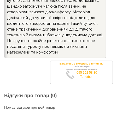
куточок для немовлят велсофт 90/90 допомагає
швидко загорнути малюка після ванни, не
створюючи зайвого дискомфорту. Матеріал
делікатний до чутливої шкіри та підходить для
щоденного використання вдома. Такий куточок
стане практичним доповненням до дитячого
текстилю й виручить батьків у щоденному догляді.
Це зручне та охайне рішення для тих, хто хоче
поєднати турботу про немовля з якісними
матеріалами та комфортом.
Вагаєтесь з вибором, є питання?
Наші менеджери з
задоволенням дадуть відповідь
095 102 58 80
Телефон
Відгуки про товар (0)
Немає відгуков про цей товар