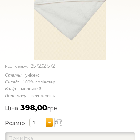
257232-572
Код товару:
Стать:
унісекс
Склад:
100% поліестер
Колір:
молочний
Пора року:
весна-осінь
398,00
Ціна
грн
Розмір
1