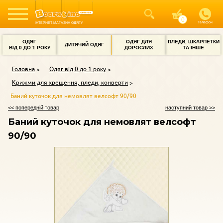
Телефон
ІНТЕРНЕТ-МАГАЗИН ОДЯГУ
ОДЯГ
ОДЯГ ДЛЯ
ПЛЕДИ, ШКАРПЕТКИ
ДИТЯЧИЙ ОДЯГ
ВІД 0 ДО 1 РОКУ
ДОРОСЛИХ
ТА ІНШЕ
Головна
Одяг від 0 до 1 року
Крижми для хрещення, пледи, конверти
Баний куточок для немовлят велсофт 90/90
<< попередній товар
наступний товар >>
Баний куточок для немовлят велсофт
90/90