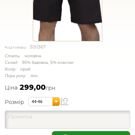
300367
Код товару:
Стать:
чоловіча
Склад:
95% бавовна, 5% еластан
Колір:
сірий
Пора року:
літо
299,00
Ціна
грн
Розмір
44-46