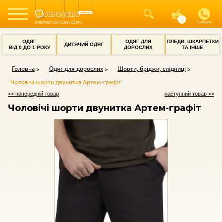
Телефон
ІНТЕРНЕТ-МАГАЗИН ОДЯГУ
ОДЯГ
ОДЯГ ДЛЯ
ПЛЕДИ, ШКАРПЕТКИ
ДИТЯЧИЙ ОДЯГ
ВІД 0 ДО 1 РОКУ
ДОРОСЛИХ
ТА ІНШЕ
Головна
Одяг для дорослих
Шорти, бріджи, спідниці
Чоловічі шорти двунитка Артем-графіт
<< попередній товар
наступний товар >>
Чоловічі шорти двунитка Артем-графіт