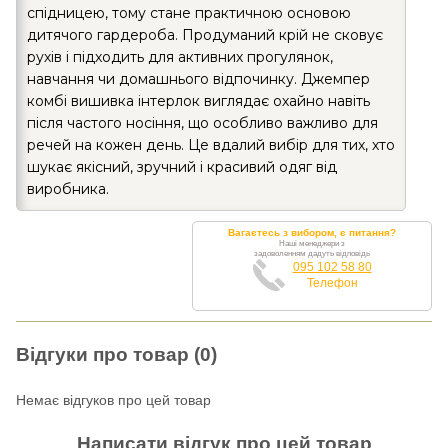
спідницею, тому стане практичною основою
дитячого гардероба. Продуманий крій не сковує
рухів і підходить для активних прогулянок,
навчання чи домашнього відпочинку. Джемпер
комбі вишивка інтерлок виглядає охайно навіть
після частого носіння, що особливо важливо для
речей на кожен день. Це вдалий вибір для тих, хто
шукає якісний, зручний і красивий одяг від
виробника.
Вагаєтесь з вибором, є питання?
Наші менеджери з
задоволенням дадуть відповідь
095 102 58 80
Телефон
Відгуки про товар (0)
Немає відгуков про цей товар
Написати відгук про цей товар