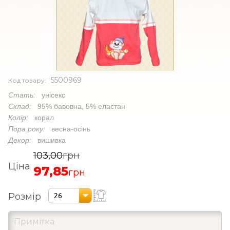
5500969
Код товару:
Стать:
унісекс
Склад:
95% бавовна, 5% еластан
Колір:
корал
Пора року:
весна-осінь
Декор:
вишивка
103,00
грн
Ціна
97,85
грн
Розмір
26