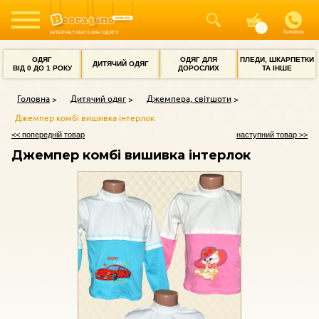
Телефон
ІНТЕРНЕТ-МАГАЗИН ОДЯГУ
ОДЯГ
ОДЯГ ДЛЯ
ПЛЕДИ, ШКАРПЕТКИ
ДИТЯЧИЙ ОДЯГ
ВІД 0 ДО 1 РОКУ
ДОРОСЛИХ
ТА ІНШЕ
Головна
Дитячий одяг
Джемпера, світшоти
Джемпер комбі вишивка інтерлок
<< попередній товар
наступний товар >>
Джемпер комбі вишивка інтерлок