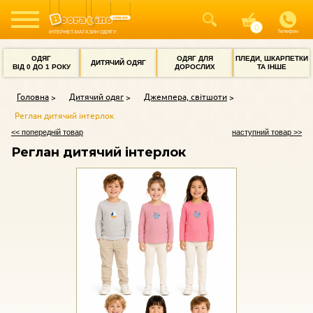
Телефон
ІНТЕРНЕТ-МАГАЗИН ОДЯГУ
ОДЯГ
ОДЯГ ДЛЯ
ПЛЕДИ, ШКАРПЕТКИ
ДИТЯЧИЙ ОДЯГ
ВІД 0 ДО 1 РОКУ
ДОРОСЛИХ
ТА ІНШЕ
Головна
Дитячий одяг
Джемпера, світшоти
Реглан дитячий інтерлок
<< попередній товар
наступний товар >>
Реглан дитячий інтерлок