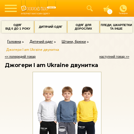
Телефон
ІНТЕРНЕТ-МАГАЗИН ОДЯГУ
ОДЯГ
ОДЯГ ДЛЯ
ПЛЕДИ, ШКАРПЕТКИ
ДИТЯЧИЙ ОДЯГ
ВІД 0 ДО 1 РОКУ
ДОРОСЛИХ
ТА ІНШЕ
Головна
Дитячий одяг
Штани, брюки
Джогери I am Ukraine двунитка
<< попередній товар
наступний товар >>
Джогери I am Ukraine двунитка