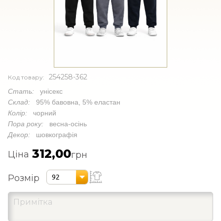
254258-362
Код товару:
Стать:
унісекс
Склад:
95% бавовна, 5% еластан
Колір:
чорний
Пора року:
весна-осінь
Декор:
шовкографія
312,00
Ціна
грн
Розмір
92