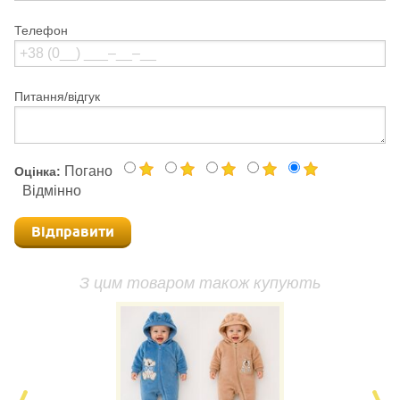
Телефон
Питання/відгук
Погано
Оцінка:
Відмінно
Відправити
З цим товаром також купують