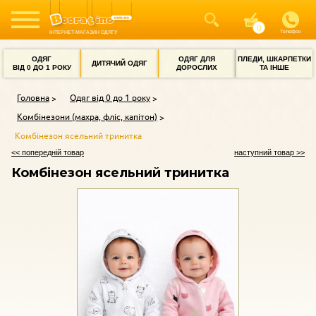
Телефон
ІНТЕРНЕТ-МАГАЗИН ОДЯГУ
ОДЯГ
ОДЯГ ДЛЯ
ПЛЕДИ, ШКАРПЕТКИ
ДИТЯЧИЙ ОДЯГ
ВІД 0 ДО 1 РОКУ
ДОРОСЛИХ
ТА ІНШЕ
Головна
Одяг від 0 до 1 року
Комбінезони (махра, фліс, капітон)
Комбінезон ясельний тринитка
<< попередній товар
наступний товар >>
Комбінезон ясельний тринитка