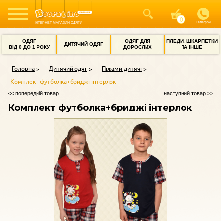
Телефон
ІНТЕРНЕТ-МАГАЗИН ОДЯГУ
ОДЯГ
ОДЯГ ДЛЯ
ПЛЕДИ, ШКАРПЕТКИ
ДИТЯЧИЙ ОДЯГ
ВІД 0 ДО 1 РОКУ
ДОРОСЛИХ
ТА ІНШЕ
Головна
Дитячий одяг
Піжами дитячі
Комплект футболка+бриджі інтерлок
<< попередній товар
наступний товар >>
Комплект футболка+бриджі інтерлок