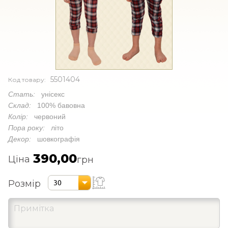
5501404
Код товару:
Стать:
унісекс
Склад:
100% бавовна
Колір:
червоний
Пора року:
літо
Декор:
шовкографія
390,00
Ціна
грн
Розмір
30