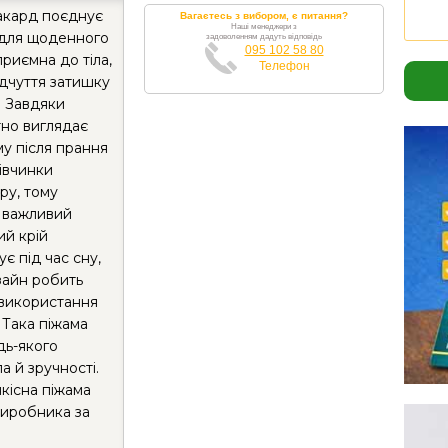
жакард поєднує
Вагаєтесь з вибором, є питання?
Наші менеджери з
д для щоденного
задоволенням дадуть відповідь
095 102 58 80
риємна до тіла,
Телефон
ідчуття затишку
. Завдяки
но виглядає
му після прання
дівчинки
ру, тому
м важливий
й крій
є під час сну,
зайн робить
використання
 Така піжама
дь-якого
а й зручності.
якісна піжама
виробника за