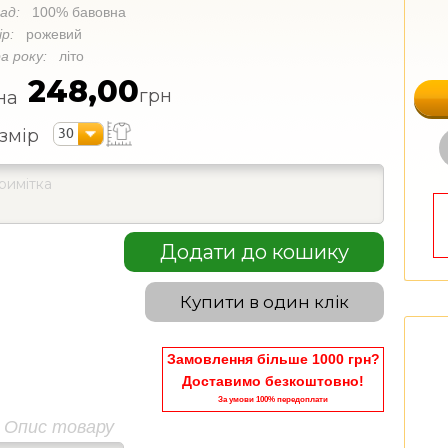
лад:
100% бавовна
ір:
рожевий
а року:
літо
248,00
грн
на
30
змір
Додати до кошику
Купити в один клік
Замовлення більше 1000 грн?
Доставимо безкоштовно!
За умови 100% передоплати
Опис товару