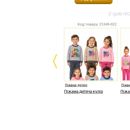
З цим т
Код товару:
25349-022
Піжами дитячі
Піжам
Піжама дитяча кулір
Піжа