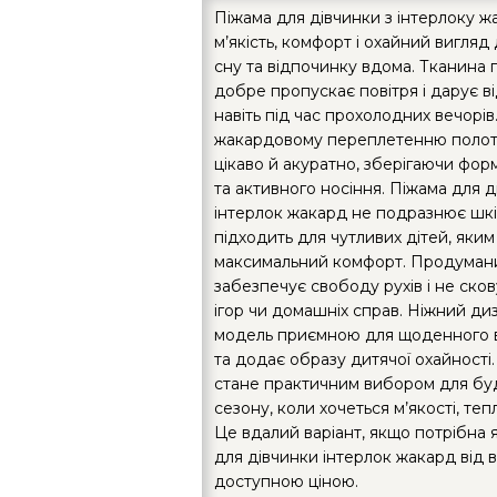
Піжама для дівчинки з інтерлоку 
м’якість, комфорт і охайний вигля
сну та відпочинку вдома. Тканина п
добре пропускає повітря і дарує в
навіть під час прохолодних вечорів
жакардовому переплетенню полот
цікаво й акуратно, зберігаючи фор
та активного носіння. Піжама для 
інтерлок жакард не подразнює шкі
підходить для чутливих дітей, яки
максимальний комфорт. Продумани
забезпечує свободу рухів і не скову
ігор чи домашніх справ. Ніжний ди
модель приємною для щоденного 
та додає образу дитячої охайності.
стане практичним вибором для бу
сезону, коли хочеться м’якості, тепл
Це вдалий варіант, якщо потрібна 
для дівчинки інтерлок жакард від 
доступною ціною.