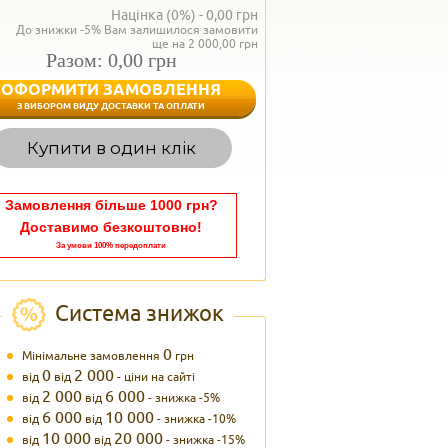
Націнка (0%) -
0,00
грн
До знижки -5% Вам залишилося замовити
ще на 2 000,00 грн
Разом: 0,00 грн
ОФОРМИТИ ЗАМОВЛЕННЯ
< Назад
З ВИБОРОМ ВИДУ ДОСТАВКИ ТА ОПЛАТИ
Вагаєтесь з вибором,
Купити в один клік
Наші менеджери
задоволенням дадуть в
095 102
Теле
Замовлення більше 1000 грн?
Доставимо безкоштовно!
За умови 100% передоплати
Система знижок
0
Мінімальне замовлення
грн
0
2 000
від
від
- ціни на сайті
2 000
6 000
від
від
- знижка -5%
6 000
10 000
від
від
- знижка -10%
10 000
20 000
від
від
- знижка -15%