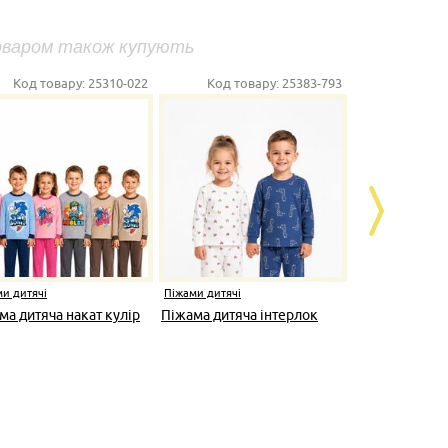
оваром також купують
Код товару:
25310-022
Код товару:
25383-793
Код то
и дитячі
Піжами дитячі
Піжами дитяч
ма дитяча накат кулір
Піжама дитяча інтерлок
Костюм дом
Сердечко ра