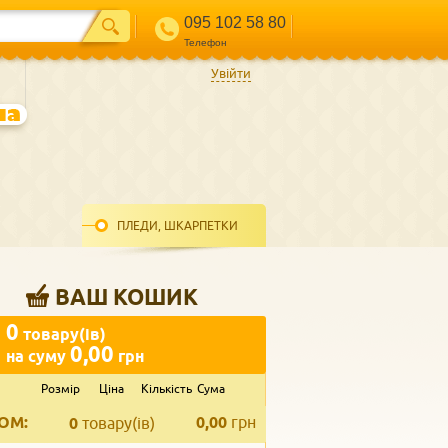
095 102 58 80
Телефон
Увійти
ПЛЕДИ, ШКАРПЕТКИ
ВАШ КОШИК
0
товару(ів)
0,00
на суму
грн
Розмір
Ціна
Кількість
Сума
ВВЕДІТЬ ВАШ КОНТАКТ
ОМ:
0,00
грн
Телефон
*
0
товару(ів)