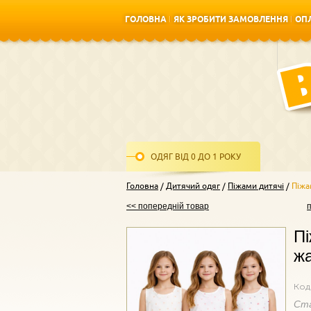
ГОЛОВНА
ЯК ЗРОБИТИ ЗАМОВЛЕННЯ
ОПЛ
ГОЛОВНА
ЯК ЗРОБИТИ ЗАМОВЛЕННЯ
ОПЛ
ОДЯГ ВІД 0 ДО 1 РОКУ
Головна
Дитячий одяг
Піжами дитячі
Піжа
<< попередній товар
Пі
ж
Код
Ст