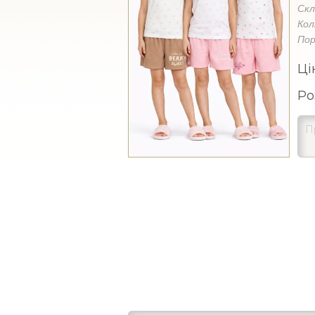
Ск
Кол
Пор
Ці
Ро