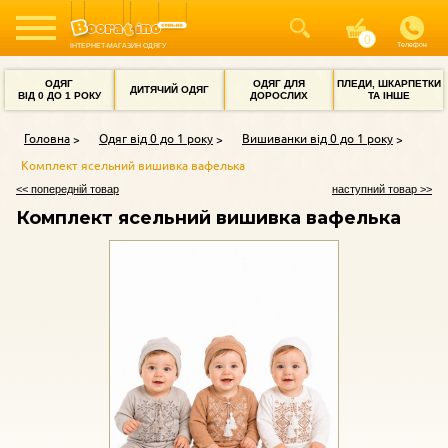
Телефон
ІНТЕРНЕТ-МАГАЗИН ОДЯГУ
ОДЯГ
ОДЯГ ДЛЯ
ПЛЕДИ, ШКАРПЕТКИ
ДИТЯЧИЙ ОДЯГ
ВІД 0 ДО 1 РОКУ
ДОРОСЛИХ
ТА ІНШЕ
Головна
Одяг від 0 до 1 року
Вишиванки від 0 до 1 року
Комплект ясельний вишивка вафелька
<< попередній товар
наступний товар >>
Комплект ясельний вишивка вафелька