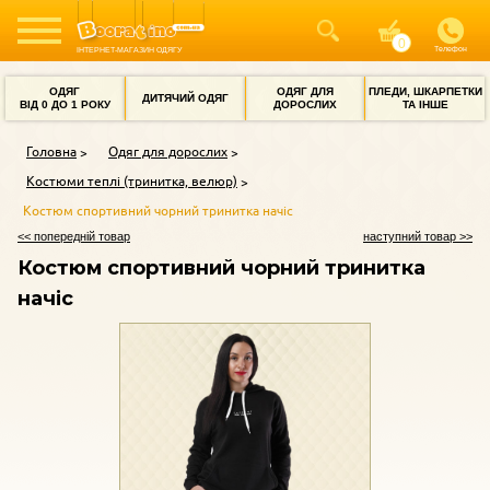
Телефон
ІНТЕРНЕТ-МАГАЗИН ОДЯГУ
ОДЯГ
ОДЯГ ДЛЯ
ПЛЕДИ, ШКАРПЕТКИ
ДИТЯЧИЙ ОДЯГ
ВІД 0 ДО 1 РОКУ
ДОРОСЛИХ
ТА ІНШЕ
Головна
Одяг для дорослих
Костюми теплі (тринитка, велюр)
Костюм спортивний чорний тринитка начіс
<< попередній товар
наступний товар >>
Костюм спортивний чорний тринитка
начіс