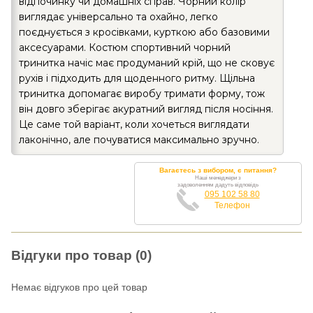
відпочинку чи домашніх справ. Чорний колір
виглядає універсально та охайно, легко
поєднується з кросівками, курткою або базовими
аксесуарами. Костюм спортивний чорний
тринитка начіс має продуманий крій, що не сковує
рухів і підходить для щоденного ритму. Щільна
тринитка допомагає виробу тримати форму, тож
він довго зберігає акуратний вигляд після носіння.
Це саме той варіант, коли хочеться виглядати
лаконічно, але почуватися максимально зручно.
Вагаєтесь з вибором, є питання?
Наші менеджери з
задоволенням дадуть відповідь
095 102 58 80
Телефон
Відгуки про товар (0)
Немає відгуков про цей товар