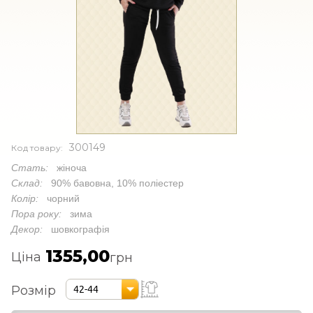
300149
Код товару:
Стать:
жіноча
Склад:
90% бавовна, 10% поліестер
Колір:
чорний
Пора року:
зима
Декор:
шовкографія
1355,00
Ціна
грн
Розмір
42-44