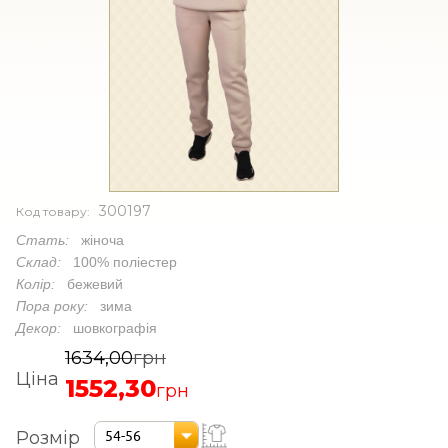
300197
Код товару:
Стать:
жіноча
Склад:
100% поліестер
Колір:
бежевий
Пора року:
зима
Декор:
шовкографія
1634,00
грн
Ціна
1552,30
грн
Розмір
54-56