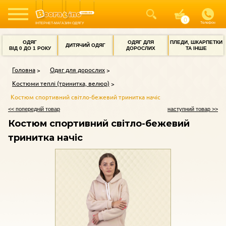
Телефон
ІНТЕРНЕТ-МАГАЗИН ОДЯГУ
ОДЯГ
ОДЯГ ДЛЯ
ПЛЕДИ, ШКАРПЕТКИ
ДИТЯЧИЙ ОДЯГ
ВІД 0 ДО 1 РОКУ
ДОРОСЛИХ
ТА ІНШЕ
Головна
Одяг для дорослих
Костюми теплі (тринитка, велюр)
Костюм спортивний світло-бежевий тринитка начіс
<< попередній товар
наступний товар >>
Костюм спортивний світло-бежевий
тринитка начіс