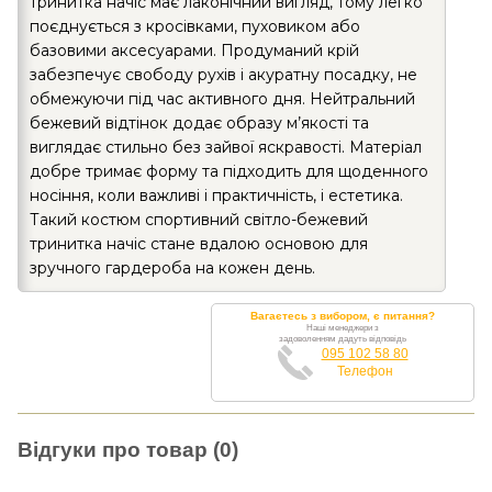
тринитка начіс має лаконічний вигляд, тому легко
поєднується з кросівками, пуховиком або
базовими аксесуарами. Продуманий крій
забезпечує свободу рухів і акуратну посадку, не
обмежуючи під час активного дня. Нейтральний
бежевий відтінок додає образу м’якості та
виглядає стильно без зайвої яскравості. Матеріал
добре тримає форму та підходить для щоденного
носіння, коли важливі і практичність, і естетика.
Такий костюм спортивний світло-бежевий
тринитка начіс стане вдалою основою для
зручного гардероба на кожен день.
Вагаєтесь з вибором, є питання?
Наші менеджери з
задоволенням дадуть відповідь
095 102 58 80
Телефон
Відгуки про товар (0)