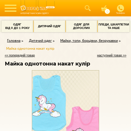
Телефон
ІНТЕРНЕТ-МАГАЗИН ОДЯГУ
ОДЯГ
ОДЯГ ДЛЯ
ПЛЕДИ, ШКАРПЕТКИ
ДИТЯЧИЙ ОДЯГ
ВІД 0 ДО 1 РОКУ
ДОРОСЛИХ
ТА ІНШЕ
Головна
Дитячий одяг
Майки, топи, борцівки, безрукавки
Майка однотонна накат кулір
<< попередній товар
наступний товар >>
Майка однотонна накат кулір