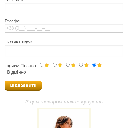
Телефон
Питання/відгук
Погано
Оцінка:
Відмінно
Відправити
З цим товаром також купують