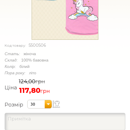
5500506
Код товару:
Стать:
жіноча
Склад:
100% бавовна
Колір:
білий
Пора року:
літо
124,00
грн
Ціна
117,80
грн
Розмір
30