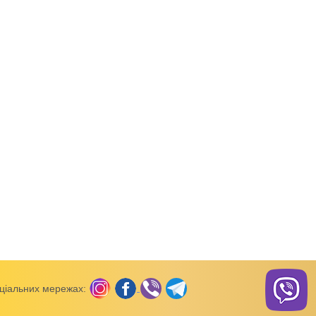
борцівки,
Майки, топи, борцівки,
Майки, топи, борцівки,
безрукавки
безрукавки
 для хлопчика
Топ для дівчинки інтерлок
Майка для
хлопчика,кулір,20320
ціальних мережах: