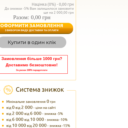
Націнка (0%) -
0,00
грн
До знижки -5% Вам залишилося замовити
ще на 2 000,00 грн
Разом: 0,00 грн
ОФОРМИТИ ЗАМОВЛЕННЯ
< Назад
З ВИБОРОМ ВИДУ ДОСТАВКИ ТА ОПЛАТИ
Вагаєтесь з вибором,
Купити в один клік
Наші менеджери
задоволенням дадуть в
095 102
Теле
Замовлення більше 1000 грн?
Доставимо безкоштовно!
За умови 100% передоплати
Система знижок
0
Мінімальне замовлення
грн
0
2 000
від
від
- ціни на сайті
2 000
6 000
від
від
- знижка -5%
6 000
10 000
від
від
- знижка -10%
10 000
20 000
від
від
- знижка -15%