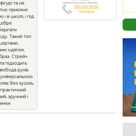
фігурі та не
задоволенням дадуть відповідь
095 102 58 80
отно приємне
Телефон
і в школі, і під
 добре
берігати
году. Такий топ
шортами,
ним одягом,
браз. Стрейч
 та підходить
вобода рухів.
 універсальною
ляє без зусиль
е практичний
ний, зручний і
инки.