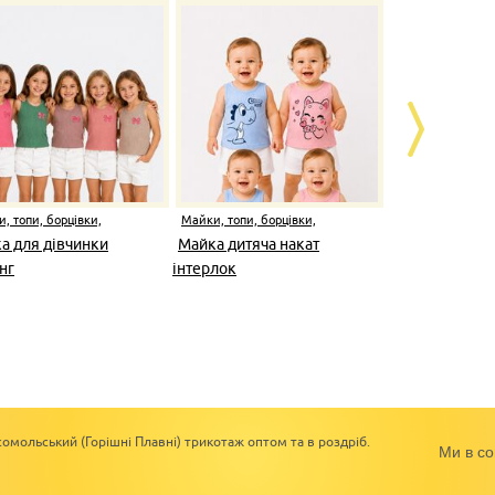
, топи, борцівки,
Майки, топи, борцівки,
Майки, топи, 
кавки
безрукавки
безрукавки
а для дівчинки
Майка дитяча накат
Безрукавка
нг
інтерлок
кулір
омольський (Горішні Плавні) трикотаж оптом та в роздріб.
Ми в со