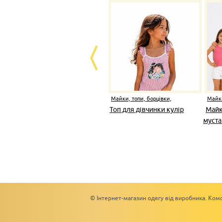
Майки, топи, борцівки,
Майки
безрукавки
безру
Топ для дівчинки кулір
Майк
муста
© Інтернет-магазин одягу від виробника. Комс