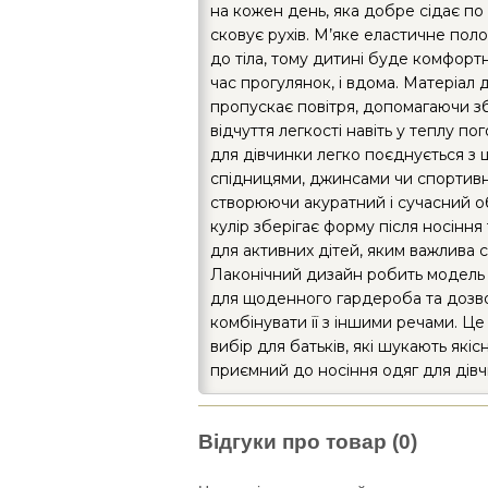
на кожен день, яка добре сідає по 
сковує рухів. М’яке еластичне пол
до тіла, тому дитині буде комфортно 
час прогулянок, і вдома. Матеріал
пропускає повітря, допомагаючи з
відчуття легкості навіть у теплу по
для дівчинки легко поєднується з 
спідницями, джинсами чи спортив
створюючи акуратний і сучасний о
кулір зберігає форму після носіння
для активних дітей, яким важлива с
Лаконічний дизайн робить модель
для щоденного гардероба та дозво
комбінувати її з іншими речами. Ц
вибір для батьків, які шукають якіс
приємний до носіння одяг для дівч
Відгуки про товар (0)