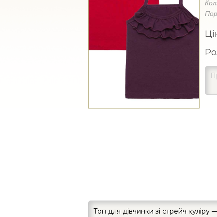
Кол
Пор
Ці
Ро
Топ для дівчинки зі стрейч куліру —