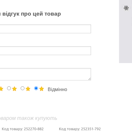
 відгук про цей товар
Відмінно
оваром також купують
Код товару:
252270-882
Код товару:
252351-792
К