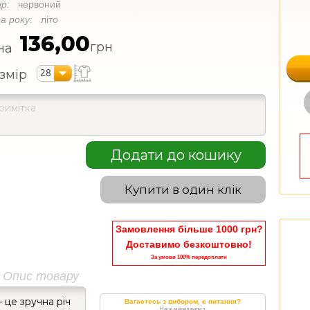
ір:
червоний
а року:
літо
136,00
грн
на
28
змір
Додати до кошику
Купити в один клік
Замовлення більше 1000 грн?
Доставимо безкоштовно!
За умови 100% передоплати
Опис товару
 це зручна річ
Вагаєтесь з вибором, є питання?
Наші менеджери з