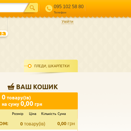
095 102 58 80
Телефон
Увійти
ПЛЕДИ, ШКАРПЕТКИ
ВАШ КОШИК
0
товару(ів)
0,00
на суму
грн
Розмір
Ціна
Кількість
Сума
ВВЕДІТЬ ВАШ КОНТАКТ
ОМ:
0,00
грн
Телефон
*
0
товару(ів)